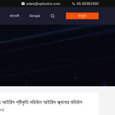
sales@opticsiris.com
65-80381900
ঘটনাবলী
উদ্ধৃতি
Bengali
 আইরিস স্বীকৃতি মডিউল আইরিস স্ক্যানার মডিউল
০১