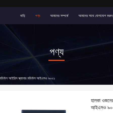
বাড়ি
পণ্য
আমাদের সম্পর্কে
আমাদের সাথে যোগাযোগ করুন
পণ্য
 মডিউল আইরিস স্ক্যানার মডিউল আইএসও ৯০০১
হালকা ওজনের
আইএসও ৯০