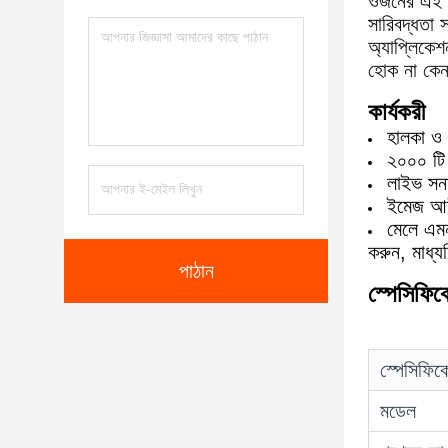
ওজনের এই ড
সারিবদ্ধতা 
অ্যাপ্লিকেশ
হোক না কেন,
কার্যকরী
হালকা ও ক
২০০০ টি 
লাইভ সনা
ইমেজ আউট
মেলে এমন 
করুন, মাধ্
পাঠান
স্পেসিফি
স্পেসিফিক
মডেল