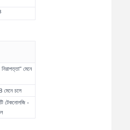
3
 নিরাপত্তা" মেনে
 মেনে চলে
িটি টেকনোলজি -
লে