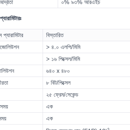
র্দ্রতা
০% ৯৩% আরএইচ
প্যারামিটারঃ
স প্যারামিটার
বিস্তারিত
রেজোলিউশন
> ৪.০ এলপি/মিমি
> ১৬ পিক্সেল/মিমি
জোলিউশন
৬৪০ x ৪৮০
ভীরতা
৮ বিট/পিক্সেল
২৫ ফ্রেম/সেকেন্ড
 সময়
এক
সময়
এক
-৭