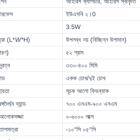
ংশন
আইরিস ক্যাপচার, আইরিস স্বীকৃতি
টারফেস
ইউএসবি ২।0
3.5W
্রা (L*
W*
H)
উপলব্ধ নয় (বিচ্ছিন্ন উপাদান)
ারণ)
৫২ গ্রাম
ূরত্ব
৩৩০-৪০০ মিমি
মোড
একক চোখ/দুই চোখ
ায়তা
সূচক আলো ফিডব্যাক
দৈর্ঘ্য ব্যান্ড
৭০০ এনএম-৯০০ এনএম
 আলোকসজ্জা
০-৬০০০ লাক্স
তাপমাত্রা
-১০°সি ০৫°সি