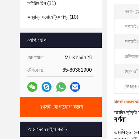
আইরিস চিপ
(11)
সংযোগ ইন্
অন্যান্য বায়োমেট্রিক পণ্য
(10)
অপারেটিং 
যোগাযোগ
অপারেটিং 
রেজিস্ট্রে
যোগাযোগ:
Mr. Kelvin Yi
টেলিফোন:
65-80381900
ফ্রেম রেট
lmage র
হালকা ওজনের আই
এখনই যোগাযোগ করুন
আইরিস স্বীকৃতি 
বর্ণনা
আমাদের মেইল করুন
এমসি২০ হল 