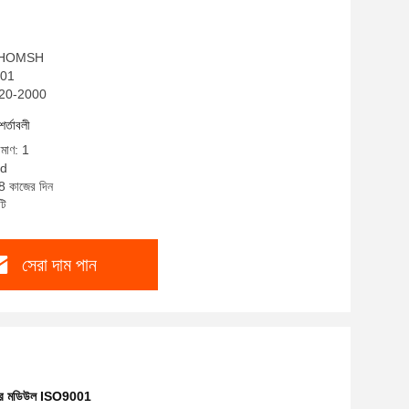
ম: HOMSH
001
MC20-2000
শর্তাবলী
িমাণ: 1
ed
-8 কাজের দিন
টি
সেরা দাম পান
ানার মডিউল ISO9001