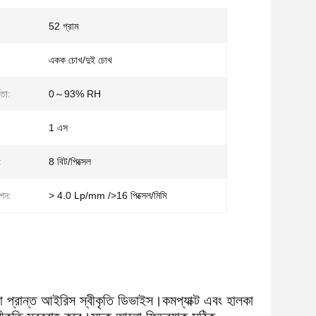
:
52 গ্রাম
একক চোখ/দুই চোখ
রতা:
0～93% RH
1 এস
:
8 বিট/পিক্সেল
ুশন:
> 4.0 Lp/mm />16 পিক্সেল/মিমি
া প্রান্ত আইরিস স্বীকৃতি ডিভাইস।
কমপ্যাক্ট এবং হালকা 