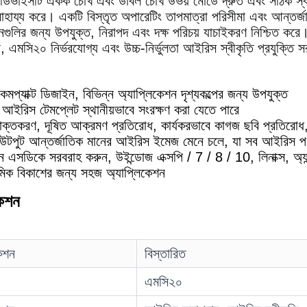
িভাইসটি একক চোখ এবং ডাবল চোখ উভয় মোডে দ্রুত এবং সঠিক স্ব
সাহায্য করে।
একটি বিস্তৃত অপারেটিং তাপমাত্রা পরিসীমা এবং আন্তর্জা
নগুলির জন্য উপযুক্ত, নিরাপদ এবং দক্ষ পরিচয় যাচাইকরণ নিশ্চিত করে
 এমসি২০ নির্ভরযোগ্য এবং উচ্চ-নির্ভুলতা আইরিস স্বীকৃতি প্রযুক্তি
মপ্যাক্ট ডিজাইন, বিভিন্ন অ্যাপ্লিকেশন দৃশ্যকল্পের জন্য উপযুক্ত
আইরিস টেমপ্লেট স্থানীয়ভাবে সংরক্ষণ করা যেতে পারে
ক্তকরণ, দূষিত আক্রমণ প্রতিরোধ, কার্যকরভাবে কাগজ ছবি প্রতিরোধ, 
পুট আন্তর্জাতিক মানের আইরিস ইমেজ মেনে চলে, যা সব আইরিস পণ্য সঙ
এসডিকে সরবরাহ করুন, উইন্ডোজ এক্সপি / 7 / 8 / 10, লিনাক্স, অ্যান্ড্রয
যমিক বিকাশের জন্য সহজ অ্যাপ্লিকেশন
কেশন
েশন
বিস্তারিত
এমসি২০