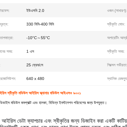
টারফেস:
ইউএসবি 2.0
ওজন (সাধারণ)
দূরত্ব:
330 মিমি-400 মিমি
স্বীকৃতি মোড:
তাপমাত্রা:
-10°C～55°C
অপারেটিং আর্দ্
শনের সময়:
1 এস
স্বীকৃতি সময়:
:
25 ফ্রেম/সে
পিক্সেল গভীরতা
েজোলিউশন:
640 x 480
স্থানিক রেজল্য
রিস স্বীকৃতি মডিউল আইরিস স্ক্যানার মডিউল আইএসও ৯০০১
ডিভাইস মডিউল কমপ্যাক্ট এবং হালকা, বিভিন্ন ইনস্টলেশন পরিবেশের জন্য উপযুক্ত।
আইরিস ডেটা ক্যাপচার এবং স্বীকৃতির জন্য ডিজাইন করা একটি কাটিয়