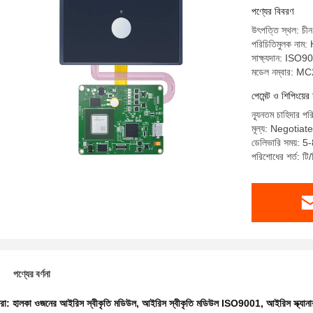
পণ্যের বিবরণ
উৎপত্তি স্থল: চীন
পরিচিতিমুলক না
সাক্ষ্যদান: ISO9
মডেল নম্বার: 
পেমেন্ট ও শিপিংয়ের 
ন্যূনতম চাহিদার পর
মূল্য: Negotiat
ডেলিভারি সময়: 5
পরিশোধের শর্ত: টি/
পণ্যের বর্ণনা
ধরা:
হালকা ওজনের আইরিস স্বীকৃতি মডিউল
,
আইরিস স্বীকৃতি মডিউল ISO9001
,
আইরিস স্ক্য