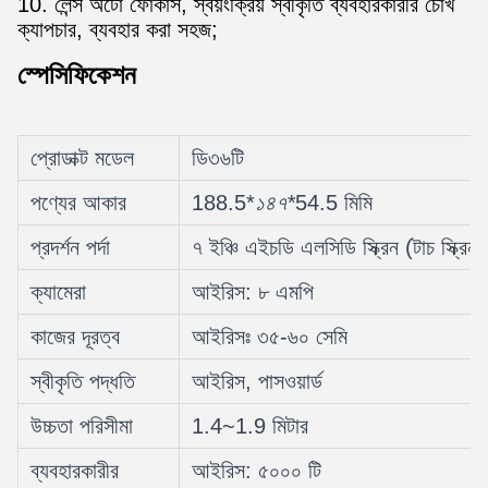
10. লেন্স অটো ফোকাস, স্বয়ংক্রিয় স্বীকৃতি ব্যবহারকারীর চোখ
ক্যাপচার, ব্যবহার করা সহজ;
স্পেসিফিকেশন
প্রোডাক্ট মডেল
ডি৩৬টি
পণ্যের আকার
188.5*
১৪৭*
54.5 মিমি
প্রদর্শন পর্দা
৭ ইঞ্চি এইচডি এলসিডি স্ক্রিন (টাচ স্ক্রিন
ক্যামেরা
আইরিস: ৮ এমপি
কাজের দূরত্ব
আইরিসঃ ৩৫-৬০ সেমি
স্বীকৃতি পদ্ধতি
আইরিস, পাসওয়ার্ড
উচ্চতা পরিসীমা
1.4~1.9 মিটার
ব্যবহারকারীর
আইরিস: ৫০০০ টি