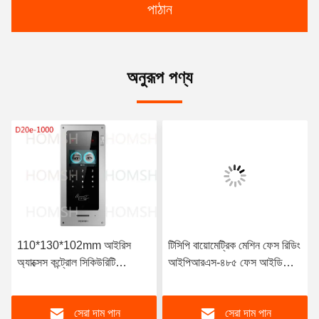
পাঠান
অনুরূপ পণ্য
110*130*102mm আইরিস
টিসিপি বায়োমেট্রিক মেশিন ফেস রিডিং
অ্যাক্সেস কন্ট্রোল সিকিউরিটি
আইপিআরএস-৪৮৫ ফেস আইডি
ম্যানেজমেন্ট সিস্টেম
মেশিন ফর অ্যাটেন্ডেন্স
সেরা দাম পান
সেরা দাম পান