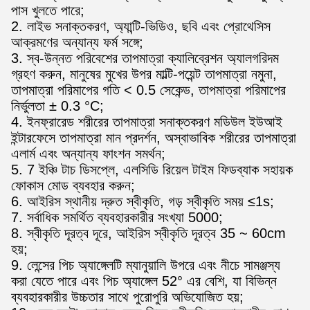
পাস খুলতে পারে;
2. লাইভ সনাক্তকরণ, অ্যান্টি-ভিডিও, ছবি এবং প্রোথেসিস
আক্রমণের অন্যান্য ফর্ম সঙ্গে;
3. স্ব-উন্নত পরিবেশের তাপমাত্রা ক্যালিব্রেশন অ্যালগরিদম
গ্রহণ করুন, মানুষের মুখের উপর মাল্টি-পয়েন্ট তাপমাত্রা নমুনা,
তাপমাত্রা পরিমাপের গতি < 0.5 সেকেন্ড, তাপমাত্রা পরিমাপের
নির্ভুলতা ± 0.3 °C;
4. ইনফ্রারেড শরীরের তাপমাত্রা সনাক্তকরণ মডিউল ইউআই
ইন্টারফেসে তাপমাত্রা মান প্রদর্শন, অস্বাভাবিক শরীরের তাপমাত্রা
এলার্ম এবং অন্যান্য ফাংশন সমর্থন;
5. 7 ইঞ্চি টাচ ডিসপ্লে, এলসিডি রিয়েল টাইম ফিডব্যাক সহায়ক
ফোকাস মোড ব্যবহার করুন;
6. আইরিস স্থানীয় দ্রুত স্বীকৃতি, গড় স্বীকৃতি সময় ≤1s;
7. সর্বাধিক সমর্থিত ব্যবহারকারীর সংখ্যা 5000;
8. স্বীকৃতি দূরত্ব দূরে, আইরিস স্বীকৃতি দূরত্ব 35 ~ 60cm
হয়;
9. লেন্সের পিচ অ্যাঙ্গেলটি ম্যানুয়ালি উপরে এবং নীচে সামঞ্জস্য
করা যেতে পারে এবং পিচ অ্যাঙ্গেল 52° এর বেশি, যা বিভিন্ন
ব্যবহারকারীর উচ্চতার সাথে পুরোপুরি অভিযোজিত হয়;