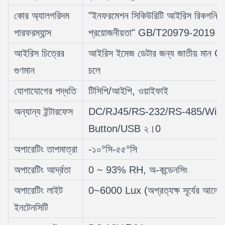
কোর অ্যালগরিদম
"ইনফরমেশন সিকিউরিটি আইরিস রিকগনিশন স
পারফরম্যান্স
প্রয়োজনীয়তা" GB/T20979-2019 এর প
আইরিস চিত্রের
আইরিস ইমেজ ডেটার জন্য জাতীয় মান
গুণমান
চলে
যোগাযোগের পদ্ধতি
টিসিপি/আইপি, ওয়াইফাই
অন্যান্য ইন্টারফেস
DC/RJ45/RS-232/RS-485/Wiega
Button/USB ২।0
অপারেটিং তাপমাত্রা
-১০°সি-৫৫°সি
অপারেটিং আর্দ্রতা
0 ~ 93% RH, অ-কন্ডেনসিং
অপারেটিং লাইট
0~6000 Lux (অপ্রত্যক্ষ সূর্যের আলো)
ইনটেনসিটি