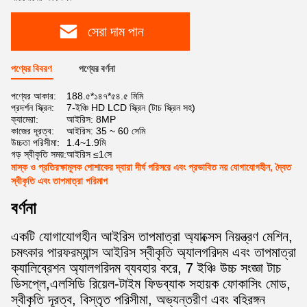
সেরা দাম পান
পণ্যের বিবরণ
পণ্যের বর্ণনা
পণ্যের আকার:
188.৫*১৪৭*৫৪.৫ মিমি
প্রদর্শন স্ক্রিন:
7-ইঞ্চি HD LCD স্ক্রিন (টাচ স্ক্রিন সহ)
ক্যামেরা:
আইরিস: 8MP
কাজের দূরত্ব:
আইরিস: 35 ~ 60 সেমি
উচ্চতা পরিসীমা:
1.4~1.9মি
গড় স্বীকৃতি সময়:
আইরিস ≤1সে
মাস্ক ও প্রতিরক্ষামূলক পোশাকের দ্বারা দীর্ঘ পরিসরে এবং প্রভাবিত নয় যোগাযোগহীন, দ্বৈত
স্বীকৃতি এবং তাপমাত্রা পরিমাপ
বর্ণনা
একটি যোগাযোগহীন আইরিস তাপমাত্রা অ্যাক্সেস নিয়ন্ত্রণ মেশিন,
চমৎকার পারফরম্যান্স আইরিস স্বীকৃতি অ্যালগরিদম এবং তাপমাত্রা
ক্যালিব্রেশন অ্যালগরিদম ব্যবহার করে, 7 ইঞ্চি উচ্চ সংজ্ঞা টাচ
ডিসপ্লে,এলসিডি রিয়েল-টাইম ফিডব্যাক সহায়ক ফোকাসিং মোড,
স্বীকৃতি দূরত্ব, বিস্তৃত পরিসীমা, অভ্যন্তরীণ এবং বহিরঙ্গন