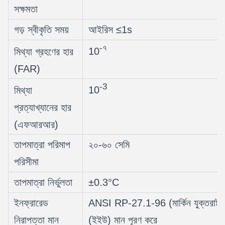
সক্ষমতা
গড় স্বীকৃতি সময়
আইরিস ≤1s
-৭
10
মিথ্যা গ্রহণের হার
(FAR)
-3
10
মিথ্যা
প্রত্যাখ্যানের হার
(এফআরআর)
তাপমাত্রা পরিমাপ
২০-৬০ সেমি
পরিসীমা
তাপমাত্রা নির্ভুলতা
±0.3°C
ইনফ্রারেড
ANSI RP-27.1-96 (মার্কিন যুক্তরাষ
নিরাপত্তা মান
(ইইউ) মান পূরণ করে