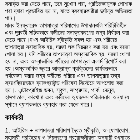
সনাক্ত করা যেতে পারে, তবে মুখোশ পরা, প্রতিরক্ষামূলক পোশাক
পরা দ্বারা প্রভাবিত হয় না, যাতে ব্যবহারকারীরা দুর্দান্ত অভিজ্ঞতা
পান।
মানব ইনফ্রারেড তাপমাত্রা পরিমাপের উপাদানগুলি পরিচিতিহীন
এবং দূরবর্তী সঠিকভাবে কর্মীদের সনাক্তকরণের জন্য নির্বাচন করা
যেতে পারে।যখন আইরিস স্বীকৃতি সফল হয় এবং শরীরের
তাপমাত্রা স্বাভাবিক হয়, দরজা লক নিয়ন্ত্রণ করা হয় এবং দরজা
খোলা হয়। যদি শরীরের তাপমাত্রা অস্বাভাবিক হয়, দরজা খোলা
হয় না, এবং অস্বাভাবিক শরীরের তাপমাত্রা এলার্ম রিপোর্ট করা
হয়।অস্বাভাবিক জ্বরে আক্রান্ত ব্যক্তিদের কার্যকরভাবে
পর্যবেক্ষণ করার জন্য কর্মীদের পরিচয় এবং তাপমাত্রার তথ্য
স্বয়ংক্রিয়ভাবে ব্যাকগ্রাউন্ড পরিষেবা সিস্টেমে আপলোড করা
হয়।. এন্টারপ্রাইজ ভবন, স্কুল, সম্প্রদায়, পার্ক, ভেন্যু,
হাসপাতাল, কারখানা এবং কর্মীদের অ্যাক্সেস পরিচালনার অন্যান্য
স্থানে ব্যাপকভাবে ব্যবহার করা যেতে পারে।
কার্যকরী
1. আইরিস + তাপমাত্রা পরিমাপ দ্বৈত স্বীকৃতি, অ-যোগাযোগ,
মহামারী প্রতিরোধ ও নিয়ন্ত্রণের প্রয়োজনীয়তা অনুযায়ী শুধুমাত্র