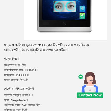
মাস্ক ও প্রতিরক্ষামূলক পোশাকের দ্বারা দীর্ঘ পরিসরে এবং প্রভাবিত নয়
যোগাযোগহীন, দ্বৈত স্বীকৃতি এবং তাপমাত্রা পরিমাপ
পণ্যের বিবরণ
উৎপত্তি স্থল: চীন
পরিচিতিমুলক নাম: HOMSH
সাক্ষ্যদান: ISO9001
মডেল নম্বার: ডি৩৬টি
পেমেন্ট ও শিপিংয়ের শর্তাবলী
ন্যূনতম চাহিদার পরিমাণ: 1
মূল্য: Negotiated
ডেলিভারি সময়: 5-8 কাজের দিন
পরিশোধের শর্ত: টি/টি