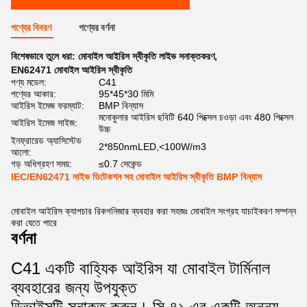
পণ্যের বিবরণ
পণ্যের বর্ণনা
বিশেষভাবে তুলে ধরা:
মোবাইল আইরিস স্বীকৃতি লাইভ সনাক্তকরণ
,
EN62471 মোবাইল আইরিস স্বীকৃতি
পণ্য মডেল:
C41
পণ্যের আকার:
95*45*30 মিমি
আইরিস ইমেজ ফরম্যাট:
BMP বিন্যাস
মনোকুলার আইরিস ছবিটি 640 পিক্সেল চওড়া এবং 480 পিক্সেল
আইরিস ইমেজ সাইজ:
উচ্চ
ইনফ্রারেড অ্যাসিস্টেড
2*850nmLED,<100W/m3
আলো:
গড় অধিগ্রহণ সময়:
≤0.7 সেকেন্ড
IEC/EN62471 লাইভ ডিটেকশন সহ মোবাইল আইরিস স্বীকৃতি BMP বিন্যাস
মোবাইল আইরিস ক্যাপচার রিকগনিজার ব্যবহার করা সহজঃ মোবাইল সংগ্রহ যাচাইকরণ সম্পন্ন
করা যেতে পারে
বর্ণনা
C41 একটি বাহ্যিক আইরিস যা মোবাইল টার্মিনাল
ব্যবহারের জন্য উপযুক্ত
ডিভাইসটি সনাক্ত করুন। সি-৪১ এর একটি অনন্য