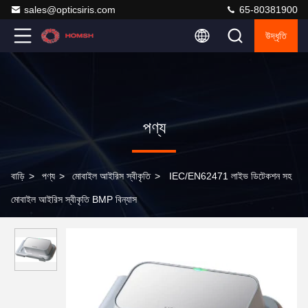
sales@opticsiris.com
65-80381900
উদ্ধৃতি
পণ্য
বাড়ি
>
পণ্য
>
মোবাইল আইরিস স্বীকৃতি
>
IEC/EN62471 লাইভ ডিটেকশন সহ
মোবাইল আইরিস স্বীকৃতি BMP বিন্যাস