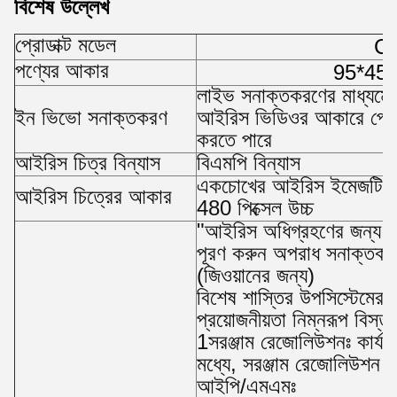
বিশেষ উল্লেখ
প্রোডাক্ট মডেল
C
পণ্যের আকার
95*45*
লাইভ সনাক্তকরণের মাধ্যমে
ইন ভিভো সনাক্তকরণ
আইরিস ভিডিওর আকারে প্রো
করতে পারে
আইরিস চিত্র বিন্যাস
বিএমপি বিন্যাস
একচোখের আইরিস ইমেজটি 640
আইরিস চিত্রের আকার
480 পিক্সেল উচ্চ
"আইরিস অধিগ্রহণের জন্য প্র
পূরণ করুন অপরাধ সনাক্তকরণ স
(জিওয়ানের জন্য)
বিশেষ শাস্তির উপসিস্টেমের আ
প্রয়োজনীয়তা নিম্নরূপ বিস্তা
1সরঞ্জাম রেজোলিউশনঃ কার্যকর
মধ্যে, সরঞ্জাম রেজোলিউশন 
আইপি/এমএমঃ