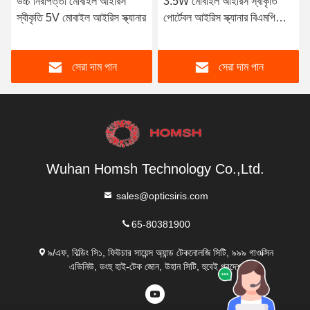
উচ্চ নিরাপত্তা মোবাইল আইরিস
3.5W মোবাইল আইরিস স্বীকৃতি
স্বীকৃতি 5V মোবাইল আইরিস স্ক্যানার
পোর্টেবল আইরিস স্ক্যানার বিএমপি
ফরম্যাট
সেরা দাম পান
সেরা দাম পান
Wuhan Homsh Technology Co.,Ltd.
sales@opticsiris.com
65-80381900
৯/এফ, বিল্ডিং সি১, ফিউচার সায়েন্স অ্যান্ড টেকনোলজি সিটি, ৯৯৯ গাওক্সিন
এভিনিউ, ডংহু হাই-টেক জোন, উহান সিটি, হুবেই প্রদেশ