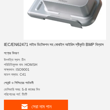
IEC/EN62471 লাইভ ডিটেকশন সহ মোবাইল আইরিস স্বীকৃতি BMP বিন্যাস
পণ্যের বিবরণ
উৎপত্তি স্থল: চীন
পরিচিতিমুলক নাম: HOMSH
সাক্ষ্যদান: ISO9001
মডেল নম্বার: C41
পেমেন্ট ও শিপিংয়ের শর্তাবলী
ডেলিভারি সময়: 5-8 কাজের দিন
পরিশোধের শর্ত: টি/টি
সেরা দাম পান