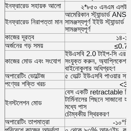
ইনফ্রারেড সহায়ক আলো
২*৮৫০ এনএম এলইডি,
আমেরিকান স্ট্যান্ডার্ড AN
ইনফ্রারেড নিরাপত্তা মান
সামঞ্জস্যপূর্ণ ইইউ স্ট্যান্ড
সামঞ্জস্যপূর্ণ
কাজের দূরত্ব
১৪-১৬
অর্জনের গড় সময়
≤0.7 স
ইউএসবি 2.0 টাইপ-সি এর মা
কাজের মোড এবং সংযোগ
সংযুক্ত করুন, অ্যাপ্লিকেশন নিয়
বাইনোকুলার অধিগ্রহণ
অপারেটিং ভোল্টেজ
৫ ভোল্ট ইউএসবি পাওয়ার সাপ
পণ্যের শক্তি খরচ
<3
বেস একটি retractable পিছ
টার্মিনালের পিছনে সাজানো হ
ইনস্টলেশন মোড
মধ্যে পাস
চৌম্বকীয় স্থিরকরণ
অপারেটিং তাপমাত্রা
-১০°সি
পরিবেশে কাজের আর্দ্রতা
০ থেকে ৯৩% আরএইচ, কনডেন