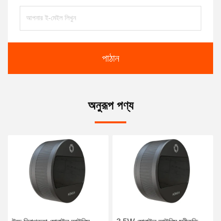
পাঠান
অনুরূপ পণ্য