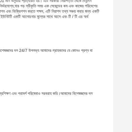
মান অনুযায়ী প্রত্যয়িত হয়। এটি সরকারী নিরাপত্তা থেকে দৈনন্দিন
নির্ভরযোগ্য,যার গড় স্বীকৃতি সময় এক সেকেন্ডের কম এবং কাজের পরিবেশের
 এবং ডিক্রিপশন করতে সক্ষম, এটি নিরাপদ তথ্য সঞ্চয় করার জন্য একটি
ও, ইউনিটটি একটি আলোচনার মূল্যের সাথে আসে এবং টি / টি এর অর্থ
িশেষজ্ঞদের দল 24/7 উপলভ্য আমাদের গ্রাহকদের যে কোনও প্রশ্ন বা
প্রশিক্ষণ এবং পরামর্শ পরিষেবাও সরবরাহ করি।আমাদের বিশেষজ্ঞদের দল