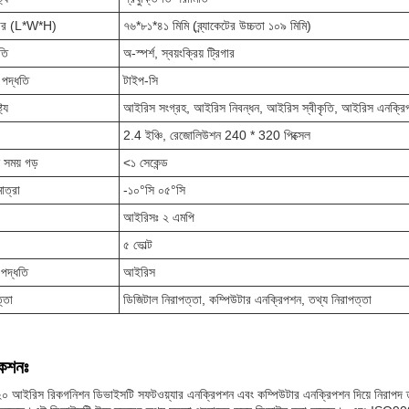
কার (L*W*H)
৭৬*৮১*৪১ মিমি (ব্র্যাকেটের উচ্চতা ১০৯ মিমি)
তি
অ-স্পর্শ, স্বয়ংক্রিয় ট্রিগার
পদ্ধতি
টাইপ-সি
ট্য
আইরিস সংগ্রহ, আইরিস নিবন্ধন, আইরিস স্বীকৃতি, আইরিস এনক্র
2.4 ইঞ্চি, রেজোলিউশন 240 * 320 পিক্সেল
ন সময় গড়
<১ সেকেন্ড
াত্রা
-১০°সি ০৫°সি
আইরিসঃ ২ এমপি
৫ ভোল্ট
পদ্ধতি
আইরিস
্তা
ডিজিটাল নিরাপত্তা, কম্পিউটার এনক্রিপশন, তথ্য নিরাপত্তা
কেশনঃ
 আইরিস রিকগনিশন ডিভাইসটি সফটওয়্যার এনক্রিপশন এবং কম্পিউটার এনক্রিপশন দিয়ে নিরাপদ তথ্য 