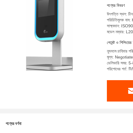
পণ্যের বিবরণ
উৎপত্তি স্থল: চীন
পরিচিতিমুলক না
সাক্ষ্যদান: ISO9
মডেল নম্বার: L20
পেমেন্ট ও শিপিংয়ের 
ন্যূনতম চাহিদার পর
মূল্য: Negotiat
ডেলিভারি সময়: 5-
পরিশোধের শর্ত: টি/
পণ্যের বর্ণনা