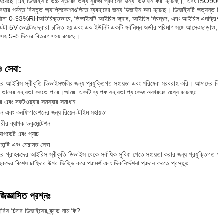
য়েছে।এই ডিভাইসটি উচ্চ স্তরের তথ্য সুরক্ষা প্রদানের জন্য ডিজাইন করা হয়েছে।, এবং ISO9001 
যবহার পর্যন্ত বিস্তৃত অ্যাপ্লিকেশনগুলিতে ব্যবহারের জন্য ডিজাইন করা হয়েছে। ডিভাইসটি অত্যন্ত 
িসীমা 0-93%RHঅতিরিক্তভাবে, ডিভাইসটি আইরিস স্ক্যান, আইরিস নিবন্ধন, এবং আইরিস এনক্রিপশন
।এটা 5V ভোল্টেজ দ্বারা চালিত হয় এবং এক ইউনিট একটি সর্বনিম্ন অর্ডার পরিমাণ সঙ্গে আসেএছাড়া
ত সহ 5-8 দিনের বিতরণ সময় রয়েছে।
ও সেবা:
 আইরিস স্বীকৃতি ডিভাইসগুলির জন্য প্রযুক্তিগত সহায়তা এবং পরিষেবা সরবরাহ করি। আমাদের ব
ে তাদের সহায়তা করতে পারে।আমরা একটি ব্যাপক সহায়তা প্যাকেজ অফারএর মধ্যে রয়েছেঃ
্যার এবং সফটওয়্যার সমস্যার সমাধান
ন এবং কনফিগারেশনের জন্য রিয়েল-টাইম সহায়তা
ারীর ব্যাপক ডকুমেন্টেশন
 আপডেট এবং প্যাচ
যারান্টি এবং মেরামত সেবা
 গ্রাহকদের আইরিস স্বীকৃতি ডিভাইস থেকে সর্বাধিক সুবিধা পেতে সহায়তা করার জন্য প্রযুক্তিগত 
কদের বিশেষ চাহিদার উপর ভিত্তি করে পরামর্শ এবং দিকনির্দেশনা প্রদান করতে প্রস্তুত.
জিজ্ঞাসিত প্রশ্নঃ
রিস চিনার ডিভাইসের ব্র্যান্ড নাম কি?