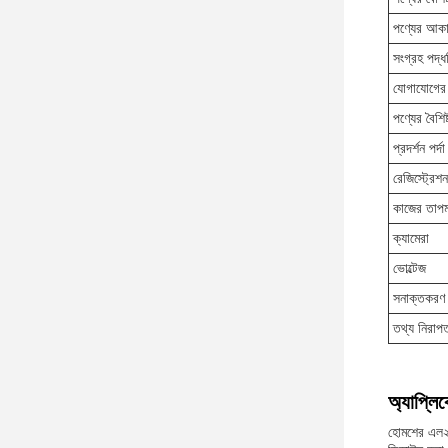
পণ্যের আ
সংগ্রহ পদ্ধ
যোগাযোগের 
পণ্যের বৈশিষ্
প্রদর্শন পর্দা
রেজিস্ট্রেশ
কাজের তাপম
ক্যামেরা
ভোল্টেজ
সনাক্তকরণ 
তথ্য নিরাপত
অ্যাপ্লি
হোমশের এল২০