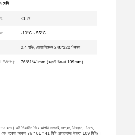
২৭ সেমি
য়:
<1 সে
রা:
-10°C～55°C
2.4 ইঞ্চি, রেজোলিউশন 240*320 পিক্সেল
 (L*W*H):
76*81*41mm (বন্ধনী উচ্চতা 109mm)
্রদান করে। এই ডিভাইস দিয়ে আপনি সহজেই সংগ্রহ, নিবন্ধন, চিনতে,
 এবং পণ্যের আকার 76 * 81 * 41 মিমি (ব্র্যাকেটের উচ্চতা 109 মিমি) ।