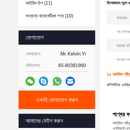
আইরিস চিপ
(11)
বিশেষভাবে তুলে 
অন্যান্য বায়োমেট্রিক পণ্য
(10)
ক্যামেরা:
গড় নিবন্
যোগাযোগ
কাজের পরি
যোগাযোগ:
Mr. Kelvin Yi
সংগ্রহ পদ
টেলিফোন:
65-80381900
1s আইরিস স্বীকৃ
কম্পিউটার এনক্র
এখনই যোগাযোগ করুন
পণ্যের বর্
আমাদের মেইল করুন
আইরিস স্বীক
এনক্রিপ্ট,এ