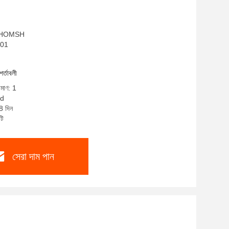
ম: HOMSH
001
শর্তাবলী
িমাণ: 1
ed
8 দিন
টি
সেরা দাম পান