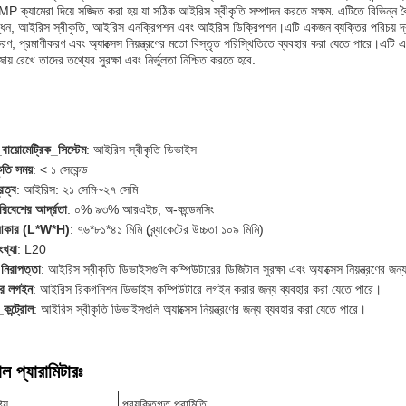
 ক্যামেরা দিয়ে সজ্জিত করা হয় যা সঠিক আইরিস স্বীকৃতি সম্পাদন করতে সক্ষম. এটিতে বিভিন্ন বৈ
ধন, আইরিস স্বীকৃতি, আইরিস এনক্রিপশন এবং আইরিস ডিক্রিপশন।এটি একজন ব্যক্তির পরিচয় দ্রু
ণ, প্রমাণীকরণ এবং অ্যাক্সেস নিয়ন্ত্রণের মতো বিস্তৃত পরিস্থিতিতে ব্যবহার করা যেতে পারে।এটি 
ায় রেখে তাদের তথ্যের সুরক্ষা এবং নির্ভুলতা নিশ্চিত করতে হবে.
ায়োমেট্রিক_সিস্টেম
: আইরিস স্বীকৃতি ডিভাইস
ৃতি সময়
: < ১ সেকেন্ড
রত্ব
: আইরিস: ২১ সেমি~২৭ সেমি
িবেশের আর্দ্রতা
: ০% ৯৩% আরএইচ, অ-কন্ডেনসিং
 আকার (L*W*H)
: ৭৬*৮১*৪১ মিমি (ব্র্যাকেটের উচ্চতা ১০৯ মিমি)
ংখ্যা
: L20
নিরাপত্তা
: আইরিস স্বীকৃতি ডিভাইসগুলি কম্পিউটারের ডিজিটাল সুরক্ষা এবং অ্যাক্সেস নিয়ন্ত্রণের জন
ার লগইন
: আইরিস রিকগনিশন ডিভাইস কম্পিউটারে লগইন করার জন্য ব্যবহার করা যেতে পারে।
_কন্ট্রোল
: আইরিস স্বীকৃতি ডিভাইসগুলি অ্যাক্সেস নিয়ন্ত্রণের জন্য ব্যবহার করা যেতে পারে।
ল প্যারামিটারঃ
ট্য
প্রযুক্তিগত পরামিতি