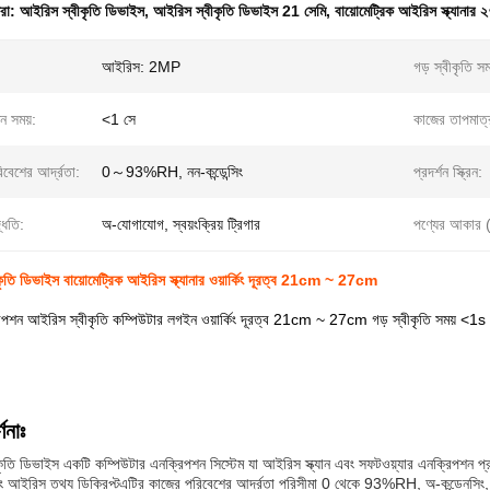
ধরা:
আইরিস স্বীকৃতি ডিভাইস
,
আইরিস স্বীকৃতি ডিভাইস 21 সেমি
,
বায়োমেট্রিক আইরিস স্ক্যানার 
আইরিস: 2MP
গড় স্বীকৃতি সম
ধন সময়:
<1 সে
কাজের তাপমাত্
বেশের আর্দ্রতা:
0～93%RH, নন-কন্ডেন্সিং
প্রদর্শন স্ক্রিন:
্ধতি:
অ-যোগাযোগ, স্বয়ংক্রিয় ট্রিগার
পণ্যের আকার
তি ডিভাইস বায়োমেট্রিক আইরিস স্ক্যানার ওয়ার্কিং দূরত্ব 21cm ~ 27cm
িপশন আইরিস স্বীকৃতি কম্পিউটার লগইন ওয়ার্কিং দূরত্ব 21cm ~ 27cm গড় স্বীকৃতি সময় <1s
ণনাঃ
ৃতি ডিভাইস একটি কম্পিউটার এনক্রিপশন সিস্টেম যা আইরিস স্ক্যান এবং সফটওয়্যার এনক্রিপশন প
বং আইরিস তথ্য ডিক্রিপ্টএটির কাজের পরিবেশের আর্দ্রতা পরিসীমা 0 থেকে 93%RH, অ-কন্ডেনসিং,