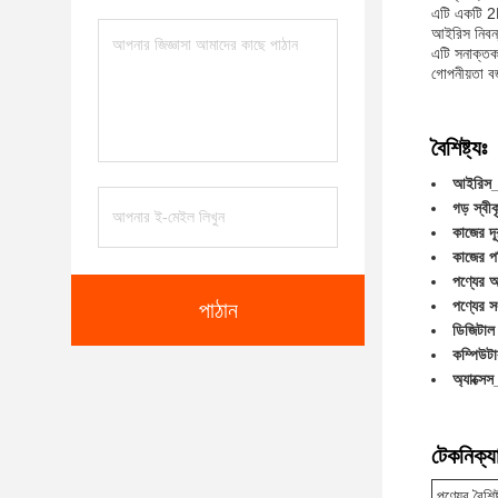
এটি একটি 2MP
আইরিস নিবন্
এটি সনাক্তকর
গোপনীয়তা বজ
বৈশিষ্ট্যঃ
আইরিস_ব
গড় স্বীক
কাজের দূ
কাজের পর
পণ্যের
পণ্যের স
পাঠান
ডিজিটাল 
কম্পিউট
অ্যাক্সেস
টেকনিক্যা
পণ্যের বৈশিষ্