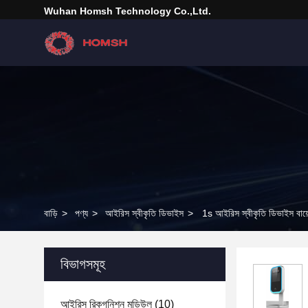
Wuhan Homsh Technology Co.,Ltd.
বাড়ি
>
পণ্য
>
আইরিস স্বীকৃতি ডিভাইস
>
1s আইরিস স্বীকৃতি ডিভাইস বায়
বিভাগসমূহ
আইরিস রিকগনিশন মডিউল
(10)