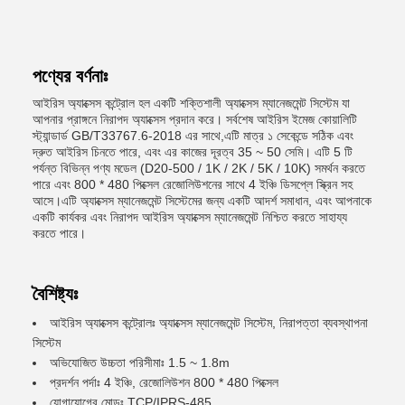
পণ্যের বর্ণনাঃ
আইরিস অ্যাক্সেস কন্ট্রোল হল একটি শক্তিশালী অ্যাক্সেস ম্যানেজমেন্ট সিস্টেম যা
আপনার প্রাঙ্গনে নিরাপদ অ্যাক্সেস প্রদান করে। সর্বশেষ আইরিস ইমেজ কোয়ালিটি
স্ট্যান্ডার্ড GB/T33767.6-2018 এর সাথে,এটি মাত্র ১ সেকেন্ডে সঠিক এবং
দ্রুত আইরিস চিনতে পারে, এবং এর কাজের দূরত্ব 35 ~ 50 সেমি। এটি 5 টি
পর্যন্ত বিভিন্ন পণ্য মডেল (D20-500 / 1K / 2K / 5K / 10K) সমর্থন করতে
পারে এবং 800 * 480 পিক্সেল রেজোলিউশনের সাথে 4 ইঞ্চি ডিসপ্লে স্ক্রিন সহ
আসে।এটি অ্যাক্সেস ম্যানেজমেন্ট সিস্টেমের জন্য একটি আদর্শ সমাধান, এবং আপনাকে
একটি কার্যকর এবং নিরাপদ আইরিস অ্যাক্সেস ম্যানেজমেন্ট নিশ্চিত করতে সাহায্য
করতে পারে।
বৈশিষ্ট্যঃ
আইরিস অ্যাক্সেস কন্ট্রোলঃ অ্যাক্সেস ম্যানেজমেন্ট সিস্টেম, নিরাপত্তা ব্যবস্থাপনা
সিস্টেম
অভিযোজিত উচ্চতা পরিসীমাঃ 1.5 ~ 1.8m
প্রদর্শন পর্দাঃ 4 ইঞ্চি, রেজোলিউশন 800 * 480 পিক্সেল
যোগাযোগের মোডঃ TCP/IPRS-485