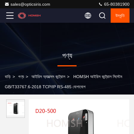
sales@opticsiris.com
65-80381900
উদ্ধৃতি
পণ্য
বাড়ি
>
পণ্য
>
আইরিস অ্যাক্সেস কন্ট্রোল
>
HOMSH আইরিস কন্ট্রোল সিস্টেম
GB/T33767.6-2018 TCP/IP RS-485 যোগাযোগ