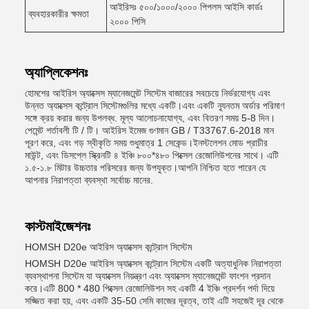
আইরিসঃ ৫০০/১০০০/২০০০ পিপলস আইসি কার্ডঃ
ব্যবহারকারীর ক্ষমতা
২০০০ পিসি
অ্যাপ্লিকেশনঃ
হোমশের আইরিস অ্যাক্সেস ম্যানেজমেন্ট সিস্টেম বাজারের সবচেয়ে নির্ভরযোগ্য এবং
উন্নত অ্যাক্সেস কন্ট্রোল সিস্টেমগুলির মধ্যে একটি।এবং একটি ন্যূনতম অর্ডার পরিমাণ
সঙ্গে ক্রয় করার জন্য উপলব্ধ. মূল্য আলোচনাযোগ্য, এবং বিতরণ সময় 5-8 দিন।
পেমেন্ট শর্তাবলী টি / টি। আইরিস ইমেজ গুণমান GB / T33767.6-2018 মান
পূরণ করে, এবং গড় স্বীকৃতি সময় শুধুমাত্র 1 সেকেন্ড।ইনস্টলেশন মোড প্রাচীর
মাউন্ট, এবং ডিসপ্লে স্ক্রিনটি ৪ ইঞ্চি ৮০০*৪৮০ পিক্সেল রেজোলিউশনের সাথে। এটি
১.৫-১.৮ মিটার উচ্চতার পরিসরের জন্য উপযুক্ত।আপনি নিশ্চিত হতে পারেন যে
আপনার নিরাপত্তা ব্যবস্থা সর্বোচ্চ মানের.
কাস্টমাইজেশনঃ
HOMSH D20e আইরিস অ্যাক্সেস কন্ট্রোল সিস্টেম
HOMSH D20e আইরিস অ্যাক্সেস কন্ট্রোল সিস্টেম একটি অত্যাধুনিক নিরাপত্তা
ব্যবস্থাপনা সিস্টেম যা অ্যাক্সেস নিয়ন্ত্রণ এবং অ্যাক্সেস ম্যানেজমেন্ট ফাংশন প্রদান
করে।এটি 800 * 480 পিক্সেল রেজোলিউশন সহ একটি 4 ইঞ্চি প্রদর্শন পর্দা দিয়ে
সজ্জিত করা হয়, এবং একটি 35-50 সেমি কাজের দূরত্ব, তাই এটি সহজেই দূর থেকে