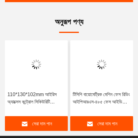
অনুরূপ পণ্য
110*130*102mm আইরিস
টিসিপি বায়োমেট্রিক মেশিন ফেস রিডিং
অ্যাক্সেস কন্ট্রোল সিকিউরিটি
আইপিআরএস-৪৮৫ ফেস আইডি
ম্যানেজমেন্ট সিস্টেম
মেশিন ফর অ্যাটেন্ডেন্স
সেরা দাম পান
সেরা দাম পান