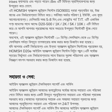
irises ক্যাপচার এবং পড়তে পারেন।8m এটি বিভিন্ন অ্যাপ্লিকেশনের জন্য
উপযুক্ত করে তোলে.
এই HOMSH অ্যাক্সেস কন্ট্রোল সিস্টেম ISO9001 দ্বারা প্রত্যয়িত হয়, উচ্চ
মানের এবং নির্ভরযোগ্যতা নিশ্চিত করে। সর্বনিম্ন অর্ডার পরিমাণ 1 ইউনিট, এবং মূল্য
আলোচনাযোগ্য। ডেলিভারি সময় 5-8 দিন,এবং পেমেন্টের শর্ত T/T. এটি একাধিক
পণ্য মডেলের সাথে আসেঃ D20-500 / 1K / 2K / 5K / 10K। এটি নিশ্চিত
করে যে আপনি আপনার প্রয়োজনের সাথে সবচেয়ে উপযুক্ত সিস্টেমটি খুঁজে পেতে
পারেন।
অবশেষে, এই অ্যাক্সেস কন্ট্রোল সিস্টেমটি -১০ ডিগ্রি সেলসিয়াস থেকে ৫৫ ডিগ্রি
সেলসিয়াস পর্যন্ত বিস্তৃত তাপমাত্রায় কাজ করার জন্য ডিজাইন করা হয়েছে।
যদি আপনার একটি নির্ভরযোগ্য এবং উন্নত অ্যাক্সেস কন্ট্রোল সিস্টেমের প্রয়োজন হয়,
HOMSH D20e আইরিস অ্যাক্সেস কন্ট্রোল সিস্টেম নিখুঁত পছন্দ।এটি সর্বোচ্চ
স্তরের নির্ভুলতা এবং নির্ভরযোগ্যতার সাথে উচ্চতর সুরক্ষা পরিচালনা এবং অ্যাক্সেস
নিয়ন্ত্রণ ফাংশন সরবরাহ করার জন্য ডিজাইন করা হয়েছে.
সহায়তা ও সেবা:
আইরিস অ্যাক্সেস কন্ট্রোল টেকনিক্যাল সাপোর্ট এবং সার্ভিস
আইরিস অ্যাক্সেস কন্ট্রোল আমাদের ক্লায়েন্টদের সর্বোচ্চ মানের সহায়তা এবং পরিষেবা
পেতে নিশ্চিত করার জন্য একটি বিস্তৃত প্রযুক্তিগত সহায়তা এবং পরিষেবা প্যাকেজ
সরবরাহ করে।আমাদের গ্রাহকদের সহায়ক এবং সময়মত সহায়তা প্রদানের জন্য
আমাদের প্রযুক্তিগত সহায়তা এবং পরিষেবা দল 24/7 উপলব্ধ.
আমাদের টেকনিক্যাল সাপোর্ট এবং সার্ভিস টিম আমাদের আইরিস অ্যাক্সেস কন্ট্রোল