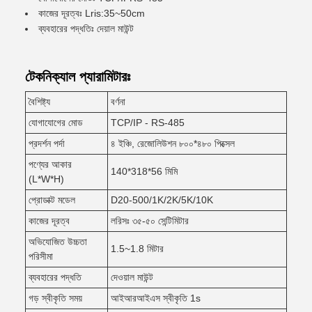
কাজের দূরত্বঃ Lris:35~50cm
ব্যবহারের পদ্ধতিঃ দেয়াল মাউন্ট
টেকনিক্যাল প্যারামিটারঃ
বৈশিষ্ট্য
বর্ণনা
যোগাযোগের মোড
TCP/IP - RS-485
প্রদর্শন পর্দা
৪ ইঞ্চি, রেজোলিউশন ৮০০*৪৮০ পিক্সেল
পণ্যের আকার
140*318*56 মিমি
(L*W*H)
প্রোডাক্ট মডেল
D20-500/1K/2K/5K/10K
কাজের দূরত্ব
লরিসঃ ৩৫-৫০ সেন্টিমিটার
অভিযোজিত উচ্চতা
1.5~1.8 মিটার
পরিসীমা
ব্যবহারের পদ্ধতি
দেওয়াল মাউন্ট
গড় স্বীকৃতি সময়
আইআরআইএস স্বীকৃতি 1s