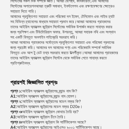
সিস্টেমের সকল দিক সম্পর্কে জ্ঞাত। আমরা বৈশিষ্ট্য, কার্যকারিতা,এবং আমাদের
সিস্টেমের অপারেশনআমরা ত্রুটি সমাধান, ইনস্টলেশন এবং রক্ষণাবেক্ষণের ক্ষেত্রেও
সহায়তা দিতে পারি।
আমাদের প্রযুক্তিগত সহায়তা এবং পরিষেবা দল ইমেল, টেলিফোন এবং লাইভ চ্যাট
সহ বিভিন্ন চ্যানেলের মাধ্যমে সহায়তা প্রদান করে।আমরা আমাদের গ্রাহকদের
তাদের আইরিস অ্যাক্সেস কন্ট্রোল সিস্টেমের সর্বাধিক উপার্জন করতে সাহায্য করার
জন্য প্রশিক্ষণ এবং টিউটোরিয়াল অফার. উপরন্তু, আমরা সহায়ক নথি এবং সংস্থান
সহ একটি বিস্তৃত অনলাইন লাইব্রেরি সরবরাহ করি।
আমরা আমাদের গ্রাহকদের সর্বোত্তম প্রযুক্তিগত সহায়তা এবং পরিষেবা প্রদানের
জন্য প্রচেষ্টা করি। আমাদের দল আমাদের পণ্য এবং পরিষেবাদি সম্পর্কে সর্বাধিক
বিস্তৃত এবং আপ টু ডেট তথ্য সরবরাহ করতে উত্সর্গীকৃত।আমরা আমাদের গ্রাহকদের
তাদের আইরিস অ্যাক্সেস কন্ট্রোল সিস্টেম থেকে সর্বাধিক পেতে সাহায্য করতে
প্রতিশ্রুতিবদ্ধ.
প্রায়শই জিজ্ঞাসিত প্রশ্নঃ
প্রশ্ন ১:
আইরিস অ্যাক্সেস কন্ট্রোলের ব্র্যান্ড নাম কি?
A1:
আইরিস অ্যাক্সেস কন্ট্রোলের ব্র্যান্ড নাম হোমশ।
প্রশ্ন ২:
আইরিস অ্যাক্সেস কন্ট্রোলের মডেল নম্বর কি?
A2:
আইরিস অ্যাক্সেস কন্ট্রোলের মডেল নম্বর D20e।
প্রশ্ন ৩ঃ
আইরিস অ্যাক্সেস কন্ট্রোল কোথায় তৈরি হয়?
A3:
আইরিস অ্যাক্সেস কন্ট্রোল চীনে তৈরি।
প্রশ্ন ৪ঃ
আইরিস অ্যাক্সেস কন্ট্রোল কি সার্টিফিকেশন আছে?
A4:
আইরিস অ্যাক্সেস কন্ট্রোলের আইএসও ৯০০১ সার্টিফিকেশন আছে।