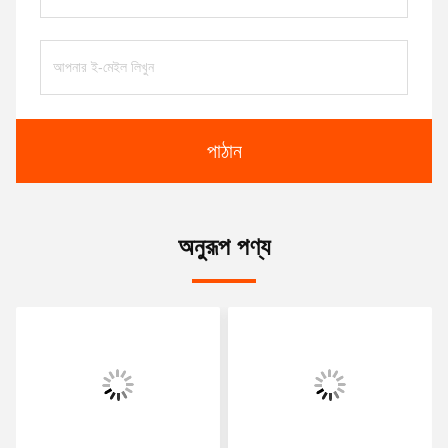
পাঠান
অনুরূপ পণ্য