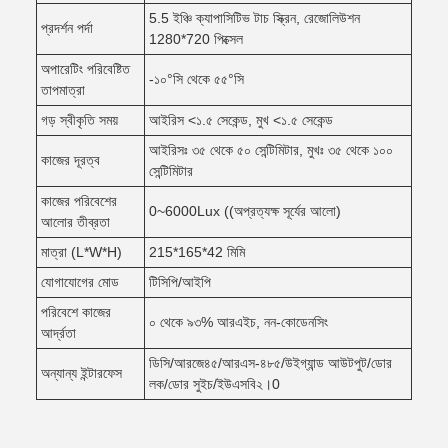
5.5 ইঞ্চি ক্যাপাসিটিভ টাচ স্ক্রিন, রেজোলিউশন
প্রদর্শন পর্দা
1280*720 পিক্সেল
অপারেটিং পরিবেষ্টিত
-১০°সি থেকে ৫৫°সি
তাপমাত্রা
গড় স্বীকৃতি সময়
আইরিস <১.৫ সেকেন্ড, মুখ <১.৫ সেকেন্ড
আইরিসঃ ৩৫ থেকে ৫০ সেন্টিমিটার, মুখঃ ৩৫ থেকে ১০০
কাজের দূরত্ব
সেন্টিমিটার
কাজের পরিবেশের
0~6000Lux ((অপ্রত্যক্ষ সূর্যের আলো)
আলোর তীব্রতা
মাত্রা (L*W*H)
215*165*42 মিমি
যোগাযোগের মোড
টিসিপি/আইপি
পরিবেশে কাজের
০ থেকে ৯৩% আরএইচ, নন-কোডেনসিং
আর্দ্রতা
ডিসি/আরজে৪৫/আরএস-৪৮৫/উইগ্যান্ড আউটপুট/ডোর
অন্যান্য ইন্টারফেস
লক/ডোর সুইচ/ইউএসবি২।0