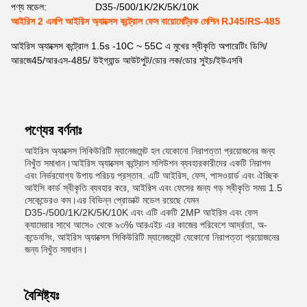
পণ্য মডেল:
D35-/500/1K/2K/5K/10K
আইরিস 2 এমপি আইরিস অ্যাক্সেস কন্ট্রোল ফেস বায়োমেট্রিক মেশিন RJ45/RS-485
আইরিস অ্যাক্সেস কন্ট্রোল 1.5s -10C ~ 55C এ মুখের স্বীকৃতি অপারেটিং ডিসি/
আরজে45/আরএস-485/ উইগ্যান্ড আউটপুট/ডোর লক/ডোর সুইচ/ইউএসবি
পণ্যের বর্ণনাঃ
আইরিস অ্যাক্সেস সিকিউরিটি ম্যানেজমেন্ট হল যেকোনো নিরাপত্তা প্রয়োজনের জন্য
নিখুঁত সমাধান।আইরিস অ্যাক্সেস কন্ট্রোল সলিউশন ব্যবহারকারীদের একটি নিরাপদ
এবং নির্ভরযোগ্য উপায় পরিচয় প্রস্তাব. এটি আইরিস, ফেস, পাসওয়ার্ড এবং ঐচ্ছিক
আইসি কার্ড স্বীকৃতি ব্যবহার করে, আইরিস এবং ফেসের জন্য গড় স্বীকৃতি সময় 1.5
সেকেন্ডেরও কম।এর বিভিন্ন প্রোডাক্ট মডেল রয়েছে যেমন
D35-/500/1K/2K/5K/10K এবং এটি একটি 2MP আইরিস এবং ফেস
ক্যামেরার সাথে আসে০ থেকে ৯৩% আরএইচ এর কাজের পরিবেশে আর্দ্রতা, অ-
কন্ডেনসিং, আইরিস অ্যাক্সেস সিকিউরিটি ম্যানেজমেন্ট যেকোনো নিরাপত্তা প্রয়োজনের
জন্য নিখুঁত সমাধান।
বৈশিষ্ট্যঃ