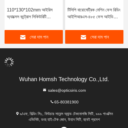
110*130*102mm আইরিস
টিসিপি বায়োমেট্রিক মেশিন ফেস রিডিং
অ্যাক্সেস কন্ট্রোল সিকিউরিটি
আইপিআরএস-৪৮৫ ফেস আইডি
ম্যানেজমেন্ট সিস্টেম
মেশিন ফর অ্যাটেন্ডেন্স
সেরা দাম পান
সেরা দাম পান
Wuhan Homsh Technology Co.,Ltd.
sales@opticsiris.com
65-80381900
৯/এফ, বিল্ডিং সি১, ফিউচার সায়েন্স অ্যান্ড টেকনোলজি সিটি, ৯৯৯ গাওক্সিন
এভিনিউ, ডংহু হাই-টেক জোন, উহান সিটি, হুবেই প্রদেশ