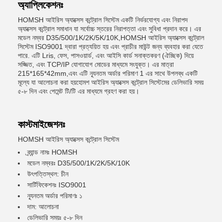
অ্যাপ্লিকেশনঃ
HOMSH আইরিস অ্যাক্সেস কন্ট্রোল সিস্টেম একটি নির্ভরযোগ্য এবং নিরাপদ
অ্যাক্সেস কন্ট্রোল সমাধান যা সর্বোচ্চ স্তরের নিরাপত্তা এবং সুবিধা প্রদান করে। এর
মডেল নম্বর D35/500/1K/2K/5K/10K,HOMSH আইরিস অ্যাক্সেস কন্ট্রোল
সিস্টেম ISO9001 দ্বারা প্রত্যয়িত হয় এবং প্রাচীর মাউন্ট জন্য ব্যবহার করা যেতে
পারে. এটি Lris, ফেস, পাসওয়ার্ড, এবং আইসি কার্ড সনাক্তকরণ (ঐচ্ছিক) দিয়ে
সজ্জিত, এবং TCP/IP যোগাযোগ মোডের মাধ্যমে সংযুক্ত। এর মাত্রা
215*165*42mm,এবং এটি ন্যূনতম অর্ডার পরিমাণ 1 এর সাথে উপলব্ধ একটি
মূল্যে যা আলোচনা করা হয়হোমশ আইরিস অ্যাক্সেস কন্ট্রোল সিস্টেমের ডেলিভারি সময়
৫-৮ দিন এবং পেমেন্ট টি/টি এর মাধ্যমে গ্রহণ করা হয়।
কাস্টমাইজেশনঃ
HOMSH আইরিস অ্যাক্সেস কন্ট্রোল সিস্টেম
ব্র্যান্ড নামঃ HOMSH
মডেল নম্বরঃ D35/500/1K/2K/5K/10K
উৎপত্তিস্থল: চীন
সার্টিফিকেশনঃ ISO9001
ন্যূনতম অর্ডার পরিমাণঃ ১
দাম: আলোচনা
ডেলিভারি সময়ঃ ৫-৮ দিন