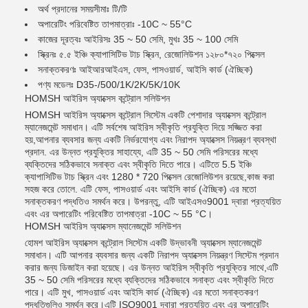
অর্থ প্রদানের সময়সীমাঃ টি/টি
অপারেটিং পরিবেষ্টিত তাপমাত্রাঃ -10C ~ 55°C
কাজের দূরত্বঃ আইরিসঃ 35 ~ 50 সেমি, মুখঃ 35 ~ 100 সেমি
স্ক্রিনঃ ৫.৫ ইঞ্চি ক্যাপাসিটিভ টাচ স্ক্রিন, রেজোলিউশন ১২৮০*৭২০ পিক্সেল
সনাক্তকরণঃ আইআরআইএস, ফেস, পাসওয়ার্ড, আইসি কার্ড (ঐচ্ছিক)
পণ্য মডেলঃ D35-/500/1K/2K/5K/10K
HOMSH আইরিস অ্যাক্সেস কন্ট্রোল সলিউশন
HOMSH আইরিস অ্যাক্সেস কন্ট্রোল সিস্টেম একটি পেশাদার অ্যাক্সেস কন্ট্রোল
ম্যানেজমেন্ট সমাধান। এটি সর্বশেষ আইরিস স্বীকৃতি প্রযুক্তি দিয়ে সজ্জিত করা
হয়,আপনার ব্যবসার জন্য একটি নির্ভরযোগ্য এবং নিরাপদ অ্যাক্সেস নিয়ন্ত্রণ ব্যবস্থা
প্রদান. এর উন্নত প্রযুক্তির সাহায্যে, এটি 35 ~ 50 সেমি পরিসরের মধ্যে
ব্যক্তিদের সঠিকভাবে সনাক্ত এবং স্বীকৃতি দিতে পারে। এটিতে 5.5 ইঞ্চি
ক্যাপাসিটিভ টাচ স্ক্রিন এবং 1280 * 720 পিক্সেল রেজোলিউশন রয়েছে,কাজ করা
সহজ করে তোলে. এটি ফেস, পাসওয়ার্ড এবং আইসি কার্ড (ঐচ্ছিক) এর মতো
সনাক্তকরণ পদ্ধতিও সমর্থন করে। উপরন্তু, এটি আইএসও9001 দ্বারা প্রত্যয়িত
এবং এর অপারেটিং পরিবেষ্টিত তাপমাত্রা -10C ~ 55 °C।
HOMSH আইরিস অ্যাক্সেস ম্যানেজমেন্ট সলিউশন
হোমশ আইরিস অ্যাক্সেস কন্ট্রোল সিস্টেম একটি উদ্ভাবনী অ্যাক্সেস ম্যানেজমেন্ট
সমাধান। এটি আপনার ব্যবসার জন্য একটি নিরাপদ অ্যাক্সেস নিয়ন্ত্রণ সিস্টেম প্রদান
করার জন্য ডিজাইন করা হয়েছে। এর উন্নত আইরিস স্বীকৃতি প্রযুক্তির সাথে,এটি
35 ~ 50 সেমি পরিসরের মধ্যে ব্যক্তিদের সঠিকভাবে সনাক্ত এবং স্বীকৃতি দিতে
পারে। এটি মুখ, পাসওয়ার্ড এবং আইসি কার্ড (ঐচ্ছিক) এর মতো সনাক্তকরণ
পদ্ধতিগুলিও সমর্থন করে।এটি ISO9001 দ্বারা প্রত্যয়িত এবং এর অপারেটিং