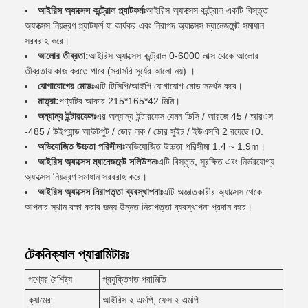
আইরিস অ্যাক্সেস কন্ট্রোল প্ল্যাটফর্মঃ
আইরিস অ্যাক্সেস কন্ট্রোল একটি বিস্তৃত
অ্যাক্সেস নিয়ন্ত্রণ প্ল্যাটফর্ম যা কার্যকর এবং নিরাপদ অ্যাক্সেস ম্যানেজমেন্ট সমাধান
সরবরাহ করে।
আলোর তীব্রতা:
আইরিস অ্যাক্সেস কন্ট্রোল 0-6000 লাক্স থেকে আলোর
তীব্রতায় কাজ করতে পারে (সরাসরি সূর্যের আলো নয়) ।
যোগাযোগের মোডঃ
এটি টিসিপি/আইপি যোগাযোগ মোড সমর্থন করে।
মাত্রা:
পণ্যটির আকার 215*165*42 মিমি।
অন্যান্য ইন্টারফেসঃ
এর অন্যান্য ইন্টারফেস যেমন ডিসি / আরজে 45 / আরএস
-485 / উইগ্যান্ড আউটপুট / ডোর লক / ডোর সুইচ / ইউএসবি 2 রয়েছে।0.
অভিযোজিত উচ্চতা পরিসীমাঃ
অভিযোজিত উচ্চতা পরিসীমা 1.4 ~ 1.9m।
আইরিস অ্যাক্সেস ম্যানেজমেন্ট সলিউশনঃ
এটি বিস্তৃত, সুরক্ষিত এবং নির্ভরযোগ্য
অ্যাক্সেস নিয়ন্ত্রণ সমাধান সরবরাহ করে।
আইরিস অ্যাক্সেস নিরাপত্তা ব্যবস্থাপনাঃ
এটি অজ্ঞাতকারীর অ্যাক্সেস থেকে
আপনার স্থান রক্ষা করার জন্য উন্নত নিরাপত্তা ব্যবস্থাপনা প্রদান করে।
টেকনিক্যাল প্যারামিটারঃ
পণ্যের বৈশিষ্ট্য
প্রযুক্তিগত পরামিতি
ক্যামেরা
আইরিস ২ এমপি, ফেস ২ এমপি