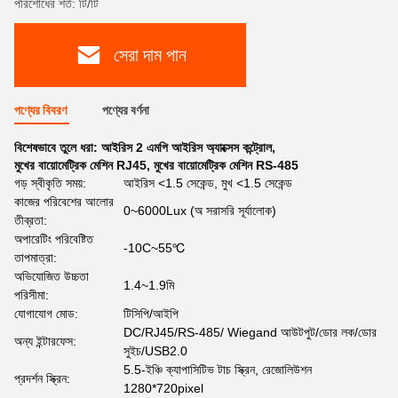
পরিশোধের শর্ত: টি/টি
সেরা দাম পান
পণ্যের বিবরণ
পণ্যের বর্ণনা
বিশেষভাবে তুলে ধরা:
আইরিস 2 এমপি আইরিস অ্যাক্সেস কন্ট্রোল
,
মুখের বায়োমেট্রিক মেশিন RJ45
,
মুখের বায়োমেট্রিক মেশিন RS-485
গড় স্বীকৃতি সময়:
আইরিস <1.5 সেকেন্ড, মুখ <1.5 সেকেন্ড
কাজের পরিবেশের আলোর
0~6000Lux (অ সরাসরি সূর্যালোক)
তীব্রতা:
অপারেটিং পরিবেষ্টিত
-10C~55℃
তাপমাত্রা:
অভিযোজিত উচ্চতা
1.4~1.9মি
পরিসীমা:
যোগাযোগ মোড:
টিসিপি/আইপি
DC/RJ45/RS-485/ Wiegand আউটপুট/ডোর লক/ডোর
অন্য ইন্টারফেস:
সুইচ/USB2.0
5.5-ইঞ্চি ক্যাপাসিটিভ টাচ স্ক্রিন, রেজোলিউশন
প্রদর্শন স্ক্রিন:
1280*720pixel