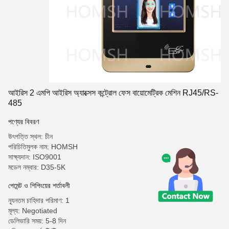
আইরিস 2 এমপি আইরিস অ্যাক্সেস কন্ট্রোল ফেস বায়োমেট্রিক মেশিন RJ45/RS-
485
পণ্যের বিবরণ
উৎপত্তি স্থল: চীন
পরিচিতিমুলক নাম: HOMSH
সাক্ষ্যদান: ISO9001
মডেল নম্বার: D35-5K
পেমেন্ট ও শিপিংয়ের শর্তাবলী
ন্যূনতম চাহিদার পরিমাণ: 1
মূল্য: Negotiated
ডেলিভারি সময়: 5-8 দিন