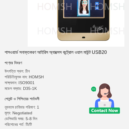
পাসওয়ার্ড সনাক্তকরণ আইরিস অ্যাক্সেস কন্ট্রোল ওয়াল মাউন্ট USB20
পণ্যের বিবরণ
উৎপত্তি স্থল: চীন
পরিচিতিমুলক নাম: HOMSH
সাক্ষ্যদান: ISO9001
মডেল নম্বার: D35-1K
পেমেন্ট ও শিপিংয়ের শর্তাবলী
ন্যূনতম চাহিদার পরিমাণ: 1
মূল্য: Negotiated
ডেলিভারি সময়: 5-8 দিন
পরিশোধের শর্ত: টি/টি