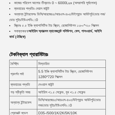
কাজের পরিবেশ আলোর তীব্রতাঃ 0 ~ 6000Lux (অসরাসরি সূর্যালোক)
ব্যবহারের পদ্ধতিঃ দেয়াল মাউন্ট
অন্যান্য ইন্টারফেসঃ ডিসি/আরজে৪৫/আরএস-৪৮৫/উইগ্যান্ড আউটপুট/ডোর লক/
ডোর সুইচ/ইউএসবি২।0
স্ক্রিনঃ ৫.৫ ইঞ্চি ক্যাপাসিটিভ টাচ স্ক্রিন, রেজোলিউশন ১২৮০*৭২০ পিক্সেল
সনাক্তকরণঃ
আইরিস অ্যাক্সেস ম্যানেজমেন্ট সলিউশন, ফেস, পাসওয়ার্ড, আইসি
কার্ড (ঐচ্ছিক)
টেকনিক্যাল প্যারামিটারঃ
বৈশিষ্ট্য
বিস্তারিত
5.5 ইঞ্চি ক্যাপাসিটিভ টাচ স্ক্রিন, রেজোলিউশন
প্রদর্শন পর্দা
1280*720 পিক্সেল
ব্যবহারের পদ্ধতি
দেওয়াল মাউন্ট
গড় স্বীকৃতি সময়
আইরিস <১.৫ সেকেন্ড, মুখ <১.৫ সেকেন্ড
ডিসি/আরজে৪৫/আরএস-৪৮৫/উইগ্যান্ড আউটপুট/ডোর
অন্যান্য ইন্টারফেস
লক/ডোর সুইচ/ইউএসবি২।0
প্রোডাক্ট মডেল
D35-/500/1K/2K/5K/10K