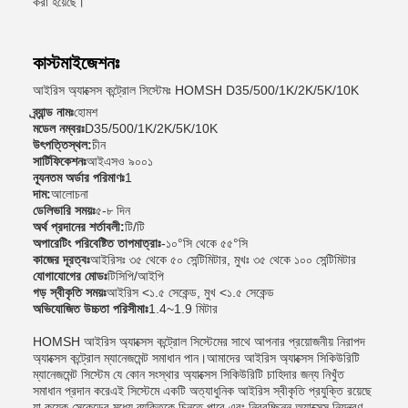
করা হয়েছে।
কাস্টমাইজেশনঃ
আইরিস অ্যাক্সেস কন্ট্রোল সিস্টেমঃ HOMSH D35/500/1K/2K/5K/10K
ব্র্যান্ড নামঃ
হোমশ
মডেল নম্বরঃ
D35/500/1K/2K/5K/10K
উৎপত্তিস্থল:
চীন
সার্টিফিকেশনঃ
আইএসও ৯০০১
ন্যূনতম অর্ডার পরিমাণঃ
1
দাম:
আলোচনা
ডেলিভারি সময়ঃ
৫-৮ দিন
অর্থ প্রদানের শর্তাবলী:
টি/টি
অপারেটিং পরিবেষ্টিত তাপমাত্রাঃ
-১০°সি থেকে ৫৫°সি
কাজের দূরত্বঃ
আইরিসঃ ৩৫ থেকে ৫০ সেন্টিমিটার, মুখঃ ৩৫ থেকে ১০০ সেন্টিমিটার
যোগাযোগের মোডঃ
টিসিপি/আইপি
গড় স্বীকৃতি সময়ঃ
আইরিস <১.৫ সেকেন্ড, মুখ <১.৫ সেকেন্ড
অভিযোজিত উচ্চতা পরিসীমাঃ
1.4~1.9 মিটার
HOMSH আইরিস অ্যাক্সেস কন্ট্রোল সিস্টেমের সাথে আপনার প্রয়োজনীয় নিরাপদ
অ্যাক্সেস কন্ট্রোল ম্যানেজমেন্ট সমাধান পান।আমাদের আইরিস অ্যাক্সেস সিকিউরিটি
ম্যানেজমেন্ট সিস্টেম যে কোন সংস্থার অ্যাক্সেস সিকিউরিটি চাহিদার জন্য নিখুঁত
সমাধান প্রদান করেএই সিস্টেমে একটি অত্যাধুনিক আইরিস স্বীকৃতি প্রযুক্তি রয়েছে
যা কয়েক সেকেন্ডের মধ্যে ব্যক্তিকে চিনতে পারে এবং নিরবচ্ছিন্ন অ্যাক্সেস নিয়ন্ত্রণ