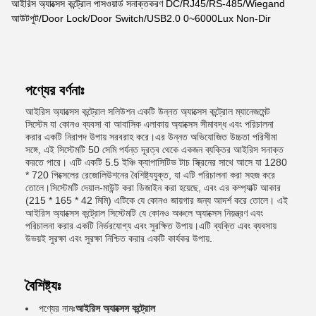
আইরিস অ্যাক্সেস কন্ট্রোল পাসওয়ার্ড সনাক্তকরণ DC/RJ45/RS-485/Wiegand
আউটপুট/Door Lock/Door Switch/USB2.0 0~6000Lux Non-Dir
পণ্যের বর্ণনাঃ
আইরিস অ্যাক্সেস কন্ট্রোল সলিউশন একটি উন্নত অ্যাক্সেস কন্ট্রোল ম্যানেজমেন্ট
সিস্টেম যা কোনও ব্যবসা বা আবাসিক এলাকায় অ্যাক্সেস সীমাবদ্ধ এবং পরিচালনা
করার একটি নিরাপদ উপায় সরবরাহ করে।এর উন্নত অভিযোজিত উচ্চতা পরিসীমা
সঙ্গে, এই সিস্টেমটি 50 সেমি পর্যন্ত দূরত্ব থেকে একজন ব্যক্তির আইরিস সনাক্ত
করতে পারে। এটি একটি 5.5 ইঞ্চি ক্যাপাসিটিভ টাচ স্ক্রিনের সাথে আসে যা 1280
* 720 পিক্সেলের রেজোলিউশনের বৈশিষ্ট্যযুক্ত, যা এটি পরিচালনা করা সহজ করে
তোলে।সিস্টেমটি দেয়াল-মাউন্ট করা ডিজাইন করা হয়েছে, এবং এর কম্প্যাক্ট আকার
(215 * 165 * 42 মিমি) এটিকে যে কোনও জায়গার জন্য আদর্শ করে তোলে। এই
আইরিস অ্যাক্সেস কন্ট্রোল সিস্টেমটি যে কোনও অঞ্চলে অ্যাক্সেস নিয়ন্ত্রণ এবং
পরিচালনা করার একটি নির্ভরযোগ্য এবং সুরক্ষিত উপায়।এটি ব্যক্তি এবং ব্যবসায়
উভয়ই সুরক্ষা এবং সুরক্ষা নিশ্চিত করার একটি কার্যকর উপায়.
বৈশিষ্ট্যঃ
পণ্যের নামঃ
আইরিস অ্যাক্সেস কন্ট্রোল