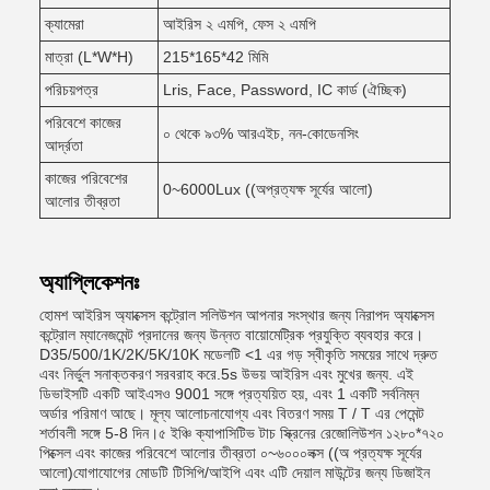
ক্যামেরা
আইরিস ২ এমপি, ফেস ২ এমপি
মাত্রা (L*W*H)
215*165*42 মিমি
পরিচয়পত্র
Lris, Face, Password, IC কার্ড (ঐচ্ছিক)
পরিবেশে কাজের
০ থেকে ৯৩% আরএইচ, নন-কোডেনসিং
আর্দ্রতা
কাজের পরিবেশের
0~6000Lux ((অপ্রত্যক্ষ সূর্যের আলো)
আলোর তীব্রতা
অ্যাপ্লিকেশনঃ
হোমশ আইরিস অ্যাক্সেস কন্ট্রোল সলিউশন আপনার সংস্থার জন্য নিরাপদ অ্যাক্সেস
কন্ট্রোল ম্যানেজমেন্ট প্রদানের জন্য উন্নত বায়োমেট্রিক প্রযুক্তি ব্যবহার করে।
D35/500/1K/2K/5K/10K মডেলটি <1 এর গড় স্বীকৃতি সময়ের সাথে দ্রুত
এবং নির্ভুল সনাক্তকরণ সরবরাহ করে.5s উভয় আইরিস এবং মুখের জন্য. এই
ডিভাইসটি একটি আইএসও 9001 সঙ্গে প্রত্যয়িত হয়, এবং 1 একটি সর্বনিম্ন
অর্ডার পরিমাণ আছে। মূল্য আলোচনাযোগ্য এবং বিতরণ সময় T / T এর পেমেন্ট
শর্তাবলী সঙ্গে 5-8 দিন।৫ ইঞ্চি ক্যাপাসিটিভ টাচ স্ক্রিনের রেজোলিউশন ১২৮০*৭২০
পিক্সেল এবং কাজের পরিবেশে আলোর তীব্রতা ০~৬০০০লক্স ((অ প্রত্যক্ষ সূর্যের
আলো)যোগাযোগের মোডটি টিসিপি/আইপি এবং এটি দেয়াল মাউন্টের জন্য ডিজাইন