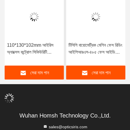
110*130*102mm আইরিস
টিসিপি বায়োমেট্রিক মেশিন ফেস রিডিং
অ্যাক্সেস কন্ট্রোল সিকিউরিটি
আইপিআরএস-৪৮৫ ফেস আইডি
ম্যানেজমেন্ট সিস্টেম
মেশিন ফর অ্যাটেন্ডেন্স
সেরা দাম পান
সেরা দাম পান
Wuhan Homsh Technology Co.,Ltd.
sales@opticsiris.com