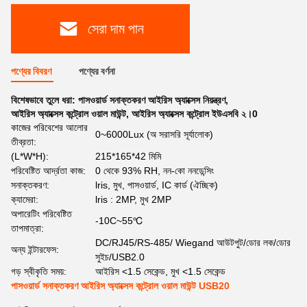
সেরা দাম পান
পণ্যের বিবরণ
পণ্যের বর্ণনা
বিশেষভাবে তুলে ধরা:
পাসওয়ার্ড সনাক্তকরণ আইরিস অ্যাক্সেস নিয়ন্ত্রণ
,
আইরিস অ্যাক্সেস কন্ট্রোল ওয়াল মাউন্ট
,
আইরিস অ্যাক্সেস কন্ট্রোল ইউএসবি ২।0
কাজের পরিবেশের আলোর
0~6000Lux (অ সরাসরি সূর্যালোক)
তীব্রতা:
(L*W*H):
215*165*42 মিমি
পরিবেষ্টিত আর্দ্রতা কাজ:
0 থেকে 93% RH, নন-কো ননডেন্সিং
সনাক্তকরণ:
lris, মুখ, পাসওয়ার্ড, IC কার্ড (ঐচ্ছিক)
ক্যামেরা:
lris : 2MP, মুখ 2MP
অপারেটিং পরিবেষ্টিত
-10C~55℃
তাপমাত্রা:
DC/RJ45/RS-485/ Wiegand আউটপুট/ডোর লক/ডোর
অন্য ইন্টারফেস:
সুইচ/USB2.0
গড় স্বীকৃতি সময়:
আইরিস <1.5 সেকেন্ড, মুখ <1.5 সেকেন্ড
পাসওয়ার্ড সনাক্তকরণ আইরিস অ্যাক্সেস কন্ট্রোল ওয়াল মাউন্ট USB20