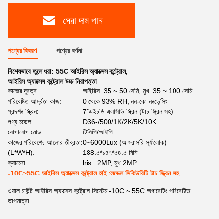
সেরা দাম পান
পণ্যের বিবরণ
পণ্যের বর্ণনা
বিশেষভাবে তুলে ধরা:
55C আইরিস অ্যাক্সেস কন্ট্রোল
,
আইরিস অ্যাক্সেস কন্ট্রোল উচ্চ নিরাপত্তা
কাজের দূরত্ব:
আইরিস: 35 ~ 50 সেমি, মুখ: 35 ~ 100 সেমি
পরিবেষ্টিত আর্দ্রতা কাজ:
0 থেকে 93% RH, নন-কো ননডেন্সিং
প্রদর্শন স্ক্রিন:
7"এইচডি এলসিডি স্ক্রিন (টাচ স্ক্রিন সহ)
পণ্য মডেল:
D36-/500/1K/2K/5K/10K
যোগাযোগ মোড:
টিসিপি/আইপি
কাজের পরিবেশের আলোর তীব্রতা:
0~6000Lux (অ সরাসরি সূর্যালোক)
(L*W*H):
188.৫*১৪৭*৫৪.৫ মিমি
ক্যামেরা:
lris : 2MP, মুখ 2MP
-10C~55C আইরিস অ্যাক্সেস কন্ট্রোল হাই লেভেল সিকিউরিটি টাচ স্ক্রিন সহ
ওয়াল মাউন্ট আইরিস অ্যাক্সেস কন্ট্রোল সিস্টেম -10C ~ 55C অপারেটিং পরিবেষ্টিত
তাপমাত্রা