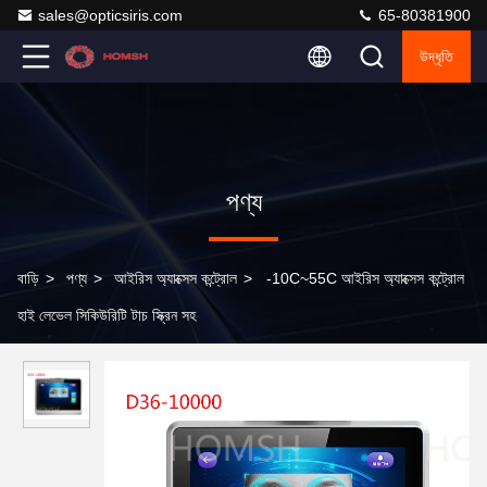
sales@opticsiris.com
65-80381900
উদ্ধৃতি
পণ্য
বাড়ি
>
পণ্য
>
আইরিস অ্যাক্সেস কন্ট্রোল
>
-10C~55C আইরিস অ্যাক্সেস কন্ট্রোল
হাই লেভেল সিকিউরিটি টাচ স্ক্রিন সহ