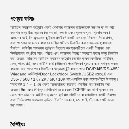
পণ্যের বর্ণনাঃ
আইরিস অ্যাক্সেস কন্ট্রোল একটি পেশাদার অ্যাক্সেস ম্যানেজমেন্ট সমাধান যা আপনার
ব্যবসার জন্য উচ্চ স্তরের নিরাপত্তা, সম্মতি এবং স্কেলযোগ্যতা প্রদান করে।
আমাদের আইরিস অ্যাক্সেস কন্ট্রোল প্ল্যাটফর্ম একটি অত্যন্ত নিরাপদ,নির্ভরযোগ্য,
এবং যে কোন আকারের ব্যবসার চাহিদা মেটাতে ডিজাইন করা সহজ-ব্যবহারযোগ্য
সিস্টেম।আইরিস অ্যাক্সেস কন্ট্রোল সিস্টেম ব্যবহারকারীদের একটি নিরাপদ এবং
নির্ভরযোগ্য পদ্ধতির সাথে পরিচয় এবং অ্যাক্সেস নিয়ন্ত্রণ সরবরাহ করার জন্য ডিজাইন
করা হয়েছে. আমাদের আইরিস অ্যাক্সেস কন্ট্রোল সিস্টেম ব্যবহারকারীদের আইরিস,
ফেস, পাসওয়ার্ড, এবং আইসি কার্ড (ঐচ্ছিক) প্রমাণীকরণ ব্যবহার করে সনাক্ত করতে
ব্যবহার করা যেতে পারে.সিস্টেমের অন্যান্য ইন্টারফেস যেমন DC/RJ45/RS-485/
Wiegand আউটপুট/Door Lock/door Switch /USB2 রয়েছে.0 এবং
D36- / 500 / 1K / 2K / 5K / 10K সহ একাধিক পণ্য মডেলগুলিতে উপলব্ধ।
সিস্টেমটি 1.4 ~ 1 এর একটি অভিযোজিত উচ্চতার পরিসীমা সহ ডিজাইন করা
হয়েছে।9m এবং বিভিন্ন যোগাযোগ মোড যেমন TCP/IP এর সাথে ব্যবহার করা
যেতে পারেআমাদের আইরিস অ্যাক্সেস কন্ট্রোল সলিউশন ব্যবসাগুলিকে একটি নিরাপদ
এবং নির্ভরযোগ্য অ্যাক্সেস কন্ট্রোল সিস্টেম সরবরাহ করে যা ইনস্টল এবং পরিচালনা
করা সহজ।
বৈশিষ্ট্যঃ