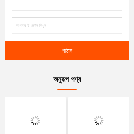
পাঠান
অনুরূপ পণ্য