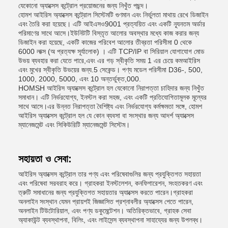
যেকোনো অ্যাক্সেস কন্ট্রোল প্রয়োজনের জন্য নিখুঁত পছন্দ।
হোমশ আইরিস অ্যাক্সেস কন্ট্রোল সিস্টেমটি গুণমান এবং নির্ভুলতা মাথায় রেখে ডিজাইন
এবং তৈরি করা হয়েছে। এটি আইএসও9001 প্রত্যয়িত এবং একটি ন্যূনতম অর্ডার
পরিমাণের সাথে আসে।ইউনিটটি বিস্তৃত আলোর অবস্থার মধ্যে কাজ করার জন্য
ডিজাইন করা হয়েছে, একটি কাজের পরিবেশ আলোর তীব্রতা পরিসীমা 0 থেকে
6000 লাক্স (অ প্রত্যক্ষ সূর্যালোক) । এটি TCP/IP বা সিরিয়াল যোগাযোগ মোড
উভয় ব্যবহার করা যেতে পারে,এবং এর গড় স্বীকৃতি সময় 1 এর চেয়ে কমআইরিস
এবং মুখের স্বীকৃতি উভয়ের জন্য.5 সেকেন্ড। পণ্য মডেল পরিসীমা D36-, 500,
1000, 2000, 5000, এবং 10 অন্তর্ভুক্ত,000.
HOMSH আইরিস অ্যাক্সেস কন্ট্রোল হল যেকোনো নিরাপত্তা চাহিদার জন্য নিখুঁত
সমাধান। এটি নির্ভরযোগ্য, ইনস্টল করা সহজ, এবং একটি প্রতিযোগিতামূলক মূল্যের
সাথে আসে।এর উন্নত নিরাপত্তা বৈশিষ্ট্য এবং নির্ভরযোগ্য কর্মক্ষমতা সঙ্গে, হোমশ
আইরিস অ্যাক্সেস কন্ট্রোল হল যে কোন ব্যবসা বা সংস্থার জন্য আদর্শ অ্যাক্সেস
ম্যানেজমেন্ট এবং সিকিউরিটি ম্যানেজমেন্ট সিস্টেম।
সহায়তা ও সেবা:
আইরিস অ্যাক্সেস কন্ট্রোল তার পণ্য এবং পরিষেবাগুলির জন্য প্রযুক্তিগত সহায়তা
এবং পরিষেবা সরবরাহ করে। গ্রাহকরা ইনস্টলেশন, কনফিগারেশন, সংহতকরণ এবং
ত্রুটি সমাধানের জন্য প্রযুক্তিগত সহায়তার অ্যাক্সেস করতে পারেন।গ্রাহকরা
অনলাইন সংস্থান যেমন প্রায়শই জিজ্ঞাসিত প্রশ্নাবলীর অ্যাক্সেস পেতে পারেন,
অনলাইন টিউটোরিয়াল, এবং পণ্য ডকুমেন্টেশন। অতিরিক্তভাবে, গ্রাহক সেবা
অ্যাকাউন্ট ব্যবস্থাপনা, বিলিং, এবং লাইসেন্স ব্যবস্থাপনা সাহায্যের জন্য উপলব্ধ।