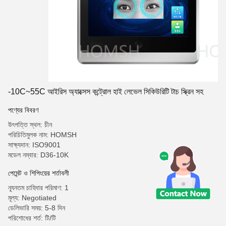
-10C~55C আইরিস অ্যাক্সেস কন্ট্রোল হাই লেভেল সিকিউরিটি টাচ স্ক্রিন সহ
পণ্যের বিবরণ
উৎপত্তি স্থল: চীন
পরিচিতিমুলক নাম: HOMSH
সাক্ষ্যদান: ISO9001
মডেল নম্বার: D36-10K
পেমেন্ট ও শিপিংয়ের শর্তাবলী
ন্যূনতম চাহিদার পরিমাণ: 1
মূল্য: Negotiated
ডেলিভারি সময়: 5-8 দিন
পরিশোধের শর্ত: টি/টি