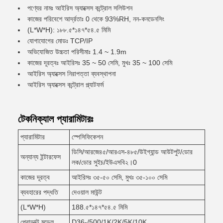
পণ্যের নামঃ আইরিস অ্যাক্সেস কন্ট্রোল সলিউশন
কাজের পরিবেশে আর্দ্রতাঃ 0 থেকে 93%RH, নন-কনডেনসিং
(L*W*H): ১৮৮.৫*১৪৭*৫৪.৫ মিমি
যোগাযোগের মোডঃ TCP/IP
অভিযোজিত উচ্চতা পরিসীমাঃ 1.4 ~ 1.9m
কাজের দূরত্বঃ আইরিসঃ 35 ~ 50 সেমি, মুখঃ 35 ~ 100 সেমি
আইরিস অ্যাক্সেস নিরাপত্তা ব্যবস্থাপনা
আইরিস অ্যাক্সেস কন্ট্রোল প্ল্যাটফর্ম
টেকনিক্যাল প্যারামিটারঃ
প্যারামিটার
স্পেসিফিকেশন
ডিসি/আরজে৪৫/আরএস-৪৮৫/উইগ্যান্ড আউটপুট/ডোর
অন্যান্য ইন্টারফেস
লক/ডোর সুইচ/ইউএসবি২।0
কাজের দূরত্ব
আইরিসঃ ৩৫-৫০ সেমি, মুখঃ ৩৫-১০০ সেমি
ব্যবহারের পদ্ধতি
দেওয়াল মাউন্ট
(L*W*H)
188.৫*১৪৭*৫৪.৫ মিমি
প্রোডাক্ট মডেল
D36-/500/1K/2K/5K/10K