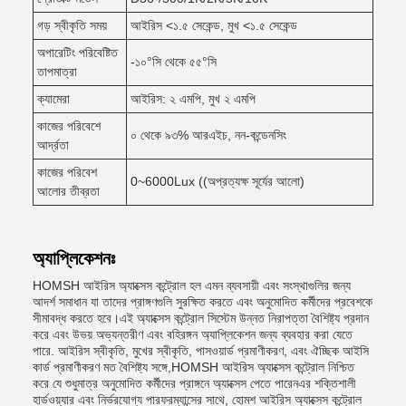
গড় স্বীকৃতি সময়
আইরিস <১.৫ সেকেন্ড, মুখ <১.৫ সেকেন্ড
অপারেটিং পরিবেষ্টিত
-১০°সি থেকে ৫৫°সি
তাপমাত্রা
ক্যামেরা
আইরিস: ২ এমপি, মুখ ২ এমপি
কাজের পরিবেশে
০ থেকে ৯৩% আরএইচ, নন-কন্ডেনসিং
আর্দ্রতা
কাজের পরিবেশ
0~6000Lux ((অপ্রত্যক্ষ সূর্যের আলো)
আলোর তীব্রতা
অ্যাপ্লিকেশনঃ
HOMSH আইরিস অ্যাক্সেস কন্ট্রোল হল এমন ব্যবসায়ী এবং সংস্থাগুলির জন্য
আদর্শ সমাধান যা তাদের প্রাঙ্গণগুলি সুরক্ষিত করতে এবং অনুমোদিত কর্মীদের প্রবেশকে
সীমাবদ্ধ করতে হবে।এই অ্যাক্সেস কন্ট্রোল সিস্টেম উন্নত নিরাপত্তা বৈশিষ্ট্য প্রদান
করে এবং উভয় অভ্যন্তরীণ এবং বহিরঙ্গন অ্যাপ্লিকেশন জন্য ব্যবহার করা যেতে
পারে. আইরিস স্বীকৃতি, মুখের স্বীকৃতি, পাসওয়ার্ড প্রমাণীকরণ, এবং ঐচ্ছিক আইসি
কার্ড প্রমাণীকরণ মত বৈশিষ্ট্য সঙ্গে,HOMSH আইরিস অ্যাক্সেস কন্ট্রোল নিশ্চিত
করে যে শুধুমাত্র অনুমোদিত কর্মীদের প্রাঙ্গনে অ্যাক্সেস পেতে পারেনএর শক্তিশালী
হার্ডওয়্যার এবং নির্ভরযোগ্য পারফরম্যান্সের সাথে, হোমশ আইরিস অ্যাক্সেস কন্ট্রোল