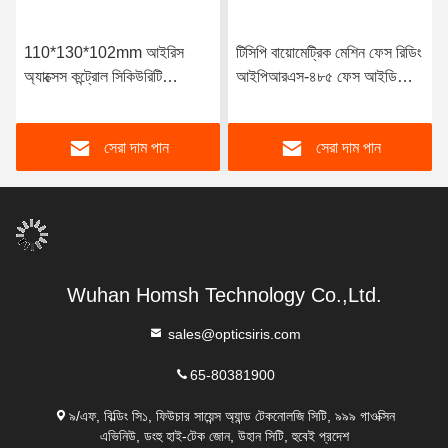
110*130*102mm আইরিস
টিসিপি বায়োমেট্রিক মেশিন ফেস রিডিং
অ্যাক্সেস কন্ট্রোল সিকিউরিটি
আইপিআরএস-৪৮৫ ফেস আইডি
ম্যানেজমেন্ট সিস্টেম
মেশিন ফর অ্যাটেন্ডেন্স
সেরা দাম পান
সেরা দাম পান
Wuhan Homsh Technology Co.,Ltd.
sales@opticsiris.com
65-80381900
৯/এফ, বিল্ডিং সি১, ফিউচার সায়েন্স অ্যান্ড টেকনোলজি সিটি, ৯৯৯ গাওক্সিন
এভিনিউ, ডংহু হাই-টেক জোন, উহান সিটি, হুবেই প্রদেশ