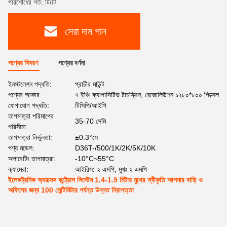
পরিশোধের শর্ত: টি/টি
সেরা দাম পান
পণ্যের বিবরণ
পণ্যের বর্ণনা
ইনস্টলেশন পদ্ধতি:
প্রাচীর মাউন্ট
পণ্যের আকার:
৭ ইঞ্চি ক্যাপাসিটিভ টাচস্ক্রিন, রেজোলিউশন ১২৮০*৮০০ পিক্সেল
যোগাযোগ পদ্ধতি:
টিসিপি/আইপি
তাপমাত্রা পরিমাপের
35-70 সেমি
পরিসীমা:
তাপমাত্রা নির্ভুলতা:
±0.3°সে
পণ্য মডেল:
D36T-/500/1K/2K/5K/10K
অপারেটিং তাপমাত্রা:
-10°C~55°C
ক্যামেরা:
আইরিস: ২ এমপি, মুখঃ ২ এমপি
ইলেকট্রনিক অ্যাক্সেস কন্ট্রোল সিস্টেম 1.4-1.9 মিটার মুখের স্বীকৃতি আপনার বাড়ি ও
অফিসের জন্য 100 সেন্টিমিটার পর্যন্ত উন্নত নিরাপত্তা