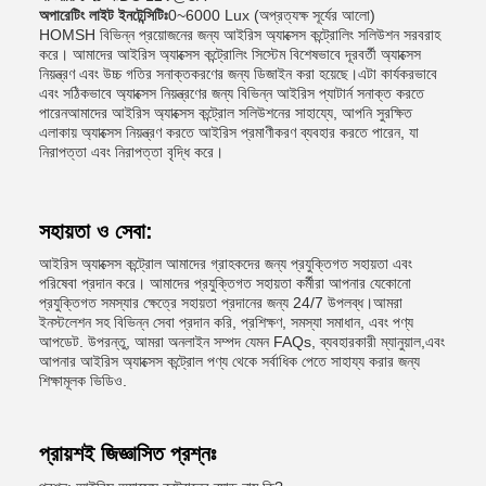
অপারেটিং লাইট ইনটেন্সিটিঃ
0~6000 Lux (অপ্রত্যক্ষ সূর্যের আলো)
HOMSH বিভিন্ন প্রয়োজনের জন্য আইরিস অ্যাক্সেস কন্ট্রোলিং সলিউশন সরবরাহ
করে। আমাদের আইরিস অ্যাক্সেস কন্ট্রোলিং সিস্টেম বিশেষভাবে দূরবর্তী অ্যাক্সেস
নিয়ন্ত্রণ এবং উচ্চ গতির সনাক্তকরণের জন্য ডিজাইন করা হয়েছে।এটা কার্যকরভাবে
এবং সঠিকভাবে অ্যাক্সেস নিয়ন্ত্রণের জন্য বিভিন্ন আইরিস প্যাটার্ন সনাক্ত করতে
পারেনআমাদের আইরিস অ্যাক্সেস কন্ট্রোল সলিউশনের সাহায্যে, আপনি সুরক্ষিত
এলাকায় অ্যাক্সেস নিয়ন্ত্রণ করতে আইরিস প্রমাণীকরণ ব্যবহার করতে পারেন, যা
নিরাপত্তা এবং নিরাপত্তা বৃদ্ধি করে।
সহায়তা ও সেবা:
আইরিস অ্যাক্সেস কন্ট্রোল আমাদের গ্রাহকদের জন্য প্রযুক্তিগত সহায়তা এবং
পরিষেবা প্রদান করে। আমাদের প্রযুক্তিগত সহায়তা কর্মীরা আপনার যেকোনো
প্রযুক্তিগত সমস্যার ক্ষেত্রে সহায়তা প্রদানের জন্য 24/7 উপলব্ধ।আমরা
ইনস্টলেশন সহ বিভিন্ন সেবা প্রদান করি, প্রশিক্ষণ, সমস্যা সমাধান, এবং পণ্য
আপডেট. উপরন্তু, আমরা অনলাইন সম্পদ যেমন FAQs, ব্যবহারকারী ম্যানুয়াল,এবং
আপনার আইরিস অ্যাক্সেস কন্ট্রোল পণ্য থেকে সর্বাধিক পেতে সাহায্য করার জন্য
শিক্ষামূলক ভিডিও.
প্রায়শই জিজ্ঞাসিত প্রশ্নঃ