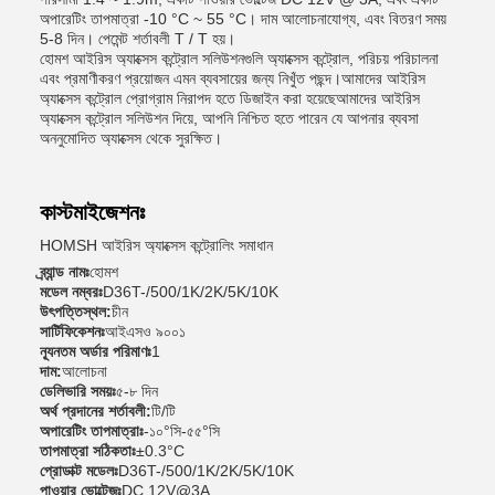
অপারেটিং তাপমাত্রা -10 °C ~ 55 °C। দাম আলোচনাযোগ্য, এবং বিতরণ সময়
5-8 দিন। পেমেন্ট শর্তাবলী T / T হয়।
হোমশ আইরিস অ্যাক্সেস কন্ট্রোল সলিউশনগুলি অ্যাক্সেস কন্ট্রোল, পরিচয় পরিচালনা
এবং প্রমাণীকরণ প্রয়োজন এমন ব্যবসায়ের জন্য নিখুঁত পছন্দ।আমাদের আইরিস
অ্যাক্সেস কন্ট্রোল প্রোগ্রাম নিরাপদ হতে ডিজাইন করা হয়েছেআমাদের আইরিস
অ্যাক্সেস কন্ট্রোল সলিউশন দিয়ে, আপনি নিশ্চিত হতে পারেন যে আপনার ব্যবসা
অননুমোদিত অ্যাক্সেস থেকে সুরক্ষিত।
কাস্টমাইজেশনঃ
HOMSH আইরিস অ্যাক্সেস কন্ট্রোলিং সমাধান
ব্র্যান্ড নামঃ
হোমশ
মডেল নম্বরঃ
D36T-/500/1K/2K/5K/10K
উৎপত্তিস্থল:
চীন
সার্টিফিকেশনঃ
আইএসও ৯০০১
ন্যূনতম অর্ডার পরিমাণঃ
1
দাম:
আলোচনা
ডেলিভারি সময়ঃ
৫-৮ দিন
অর্থ প্রদানের শর্তাবলী:
টি/টি
অপারেটিং তাপমাত্রাঃ
-১০°সি-৫৫°সি
তাপমাত্রা সঠিকতাঃ
±0.3°C
প্রোডাক্ট মডেলঃ
D36T-/500/1K/2K/5K/10K
পাওয়ার ভোল্টেজঃ
DC 12V@3A