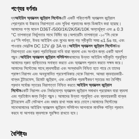
পণ্যের বর্ণনাঃ
দ্য
আইরিস অ্যাক্সেস কন্ট্রোল সিস্টেম
এটি একটি শক্তিশালী অ্যাক্সেস কন্ট্রোল
প্রোগ্রাম যা উচ্চতর নিরাপত্তা এবং সুবিধা প্রদানের জন্য ডিজাইন করা হয়েছে।
আমাদের পণ্য মডেল D36T-/500/1K/2K/5K/10K অন্তর্ভুক্ত এবং ± 0.3
°C তাপমাত্রা নির্ভুলতার সাথে নির্মিত হয়।অপারেটিং তাপমাত্রা -১০°সি থেকে
৫৫°সি পর্যন্ত, উভয় আইরিস এবং মুখের জন্য গড় স্বীকৃতি সময় ≤1.5s হয়, এবং
পাওয়ার ভোল্টেজ DC 12V @ 3A হয়।
আইরিস অ্যাক্সেস কন্ট্রোল সিস্টেম
উচ্চ
নিরাপত্তা এবং দ্রুত প্রতিক্রিয়া দাবি যারা ব্যবসা এবং সংগঠন জন্য একটি আদর্শ
পছন্দ।
আইরিস অ্যাক্সেস কন্ট্রোল সলিউশন
আমাদের উন্নত আইরিস স্বীকৃতি প্রযুক্তি
আমাদের দ্রুত ব্যক্তিদের সনাক্ত করতে এবং অ্যাক্সেস প্রদান করতে সক্ষম করে।
আমাদের সিস্টেমের সাথে,ব্যবসায়ীরা এবং সংস্থাগুলি নিশ্চিত হতে পারে যে তাদের
প্রাঙ্গণ নিরাপদ এবং অননুমোদিত প্রবেশাধিকার থেকে নিরাপদ. আমরা ব্যবহারকারী-
বান্ধব ইন্টারফেস, রিমোট কন্ট্রোল, এবং একাধিক প্রমাণীকরণ স্তরের মত বৈশিষ্ট্য
প্রদান সর্বোচ্চ স্তরের নিরাপত্তা নিশ্চিত করতে.
আইরিস অ্যাক্সেস কন্ট্রোল
সিস্টেম
একটি নিরাপদ এবং নির্ভরযোগ্য অ্যাক্সেস কন্ট্রোল সমাধান প্রয়োজন যারা ব্যবসা
এবং প্রতিষ্ঠান জন্য নিখুঁত পছন্দ। আমাদের উন্নত প্রযুক্তি এবং ব্যবহারকারী বান্ধব
ইন্টারফেস এটি সেটআপ এবং বজায় রাখা সহজ করে তোলে।আমাদের সিস্টেমের
সাথেআমাদের আইরিস অ্যাক্সেস কন্ট্রোল সলিউশন আপনাকে মানসিক শান্তি প্রদান
করবে যা আপনার ব্যবসাকে সুরক্ষিত রাখতে হবে।
বৈশিষ্ট্যঃ