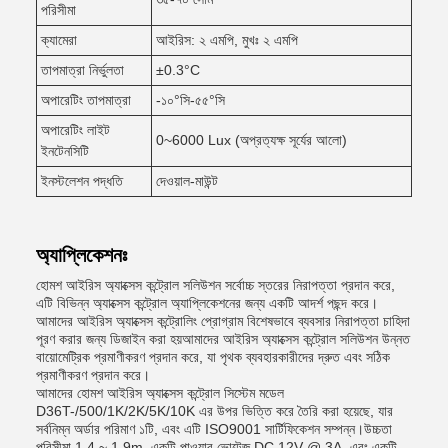
পরিসীমা
ক্যামেরা
আইরিস: ২ এমপি, মুখঃ ২ এমপি
তাপমাত্রা নির্ভুলতা
±0.3°C
অপারেটিং তাপমাত্রা
-১০°সি-৫৫°সি
অপারেটিং লাইট
0~6000 Lux (অপ্রত্যক্ষ সূর্যের আলো)
ইনটেনসিটি
ইনস্টলেশন পদ্ধতি
দেওয়াল-মাউন্ট
অ্যাপ্লিকেশনঃ
হোমশ আইরিস অ্যাক্সেস কন্ট্রোল সলিউশন সর্বোচ্চ স্তরের নিরাপত্তা প্রদান করে,
এটি বিভিন্ন অ্যাক্সেস কন্ট্রোল অ্যাপ্লিকেশনের জন্য একটি আদর্শ পছন্দ করে।
আমাদের আইরিস অ্যাক্সেস কন্ট্রোলিং প্রোগ্রাম বিশেষভাবে ব্যবসার নিরাপত্তা চাহিদা
পূরণ করার জন্য ডিজাইন করা হয়আমাদের আইরিস অ্যাক্সেস কন্ট্রোল সলিউশন উন্নত
বায়োমেট্রিক প্রমাণীকরণ প্রদান করে, যা পৃথক ব্যবহারকারীদের দ্রুত এবং সঠিক
প্রমাণীকরণ প্রদান করে।
আমাদের হোমশ আইরিস অ্যাক্সেস কন্ট্রোল সিস্টেম মডেল
D36T-/500/1K/2K/5K/10K এর উপর ভিত্তি করে তৈরি করা হয়েছে, যার
সর্বনিম্ন অর্ডার পরিমাণ ১টি, এবং এটি ISO9001 সার্টিফিকেশন সম্পন্ন।উচ্চতা
পরিসীমা 1.4 ~ 1.9m, একটি পাওয়ার ভোল্টেজ DC 12V @ 3A, এবং একটি