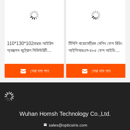
110*130*102mm আইরিস
টিসিপি বায়োমেট্রিক মেশিন ফেস রিডিং
অ্যাক্সেস কন্ট্রোল সিকিউরিটি
আইপিআরএস-৪৮৫ ফেস আইডি
ম্যানেজমেন্ট সিস্টেম
মেশিন ফর অ্যাটেন্ডেন্স
সেরা দাম পান
সেরা দাম পান
Wuhan Homsh Technology Co.,Ltd.
sales@opticsiris.com