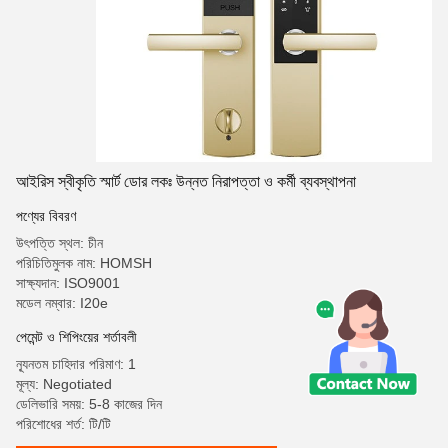
আইরিস স্বীকৃতি স্মার্ট ডোর লকঃ উন্নত নিরাপত্তা ও কর্মী ব্যবস্থাপনা
পণ্যের বিবরণ
উৎপত্তি স্থল: চীন
পরিচিতিমুলক নাম: HOMSH
সাক্ষ্যদান: ISO9001
মডেল নম্বার: I20e
পেমেন্ট ও শিপিংয়ের শর্তাবলী
ন্যূনতম চাহিদার পরিমাণ: 1
মূল্য: Negotiated
ডেলিভারি সময়: 5-8 কাজের দিন
পরিশোধের শর্ত: টি/টি