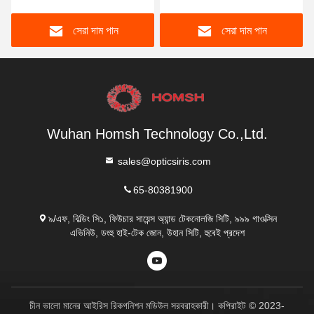
সেরা দাম পান
সেরা দাম পান
Wuhan Homsh Technology Co.,Ltd.
sales@opticsiris.com
65-80381900
৯/এফ, বিল্ডিং সি১, ফিউচার সায়েন্স অ্যান্ড টেকনোলজি সিটি, ৯৯৯ গাওক্সিন
এভিনিউ, ডংহু হাই-টেক জোন, উহান সিটি, হুবেই প্রদেশ
চীন ভালো মানের আইরিস রিকগনিশন মডিউল সরবরাহকারী। কপিরাইট © 2023-