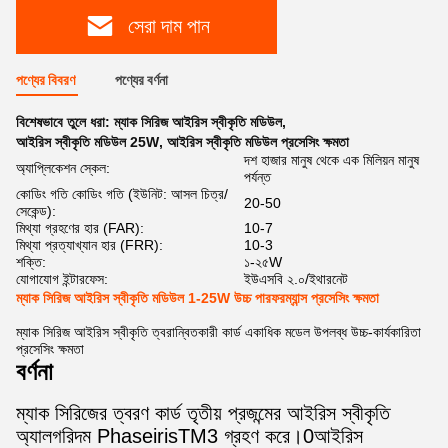
সেরা দাম পান
পণ্যের বিবরণ
পণ্যের বর্ণনা
বিশেষভাবে তুলে ধরা:
ম্যাক সিরিজ আইরিস স্বীকৃতি মডিউল
,
আইরিস স্বীকৃতি মডিউল 25W
,
আইরিস স্বীকৃতি মডিউল প্রসেসিং ক্ষমতা
দশ হাজার মানুষ থেকে এক মিলিয়ন মানুষ
অ্যাপ্লিকেশন স্কেল:
পর্যন্ত
কোডিং গতি কোডিং গতি (ইউনিট: আসল চিত্র/
20-50
সেকেন্ড):
মিথ্যা গ্রহণের হার (FAR):
10-7
মিথ্যা প্রত্যাখ্যান হার (FRR):
10-3
শক্তি:
১-২৫W
যোগাযোগ ইন্টারফেস:
ইউএসবি ২.০/ইথারনেট
ম্যাক সিরিজ আইরিস স্বীকৃতি মডিউল 1-25W উচ্চ পারফরম্যান্স প্রসেসিং ক্ষমতা
ম্যাক সিরিজ আইরিস স্বীকৃতি ত্বরান্বিতকারী কার্ড একাধিক মডেল উপলব্ধ উচ্চ-কার্যকারিতা
প্রসেসিং ক্ষমতা
বর্ণনা
ম্যাক সিরিজের ত্বরণ কার্ড তৃতীয় প্রজন্মের আইরিস স্বীকৃতি
অ্যালগরিদম PhaseirisTM3 গ্রহণ করে।0আইরিস