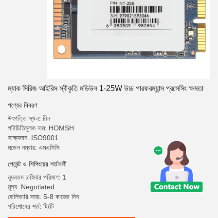
ম্যাক সিরিজ আইরিস স্বীকৃতি মডিউল 1-25W উচ্চ পারফরম্যান্স প্রসেসিং ক্ষমতা
পণ্যের বিবরণ
উৎপত্তি স্থল: চীন
পরিচিতিমুলক নাম: HOMSH
সাক্ষ্যদান: ISO9001
মডেল নম্বার: এমএসিসি
পেমেন্ট ও শিপিংয়ের শর্তাবলী
ন্যূনতম চাহিদার পরিমাণ: 1
মূল্য: Negotiated
ডেলিভারি সময়: 5-8 কাজের দিন
পরিশোধের শর্ত: টি/টি