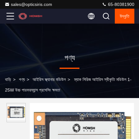
sales@opticsiris.com
65-80381900
উদ্ধৃতি
পণ্য
বাড়ি
>
পণ্য
>
আইরিস স্ক্যানার মডিউল
>
ম্যাক সিরিজ আইরিস স্বীকৃতি মডিউল 1-
25W উচ্চ পারফরম্যান্স প্রসেসিং ক্ষমতা