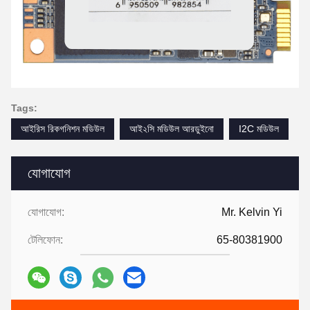
Tags:
আইরিস রিকগনিশন মডিউল
আই২সি মডিউল আরডুইনো
I2C মডিউল
যোগাযোগ
যোগাযোগ:
Mr. Kelvin Yi
টেলিফোন:
65-80381900