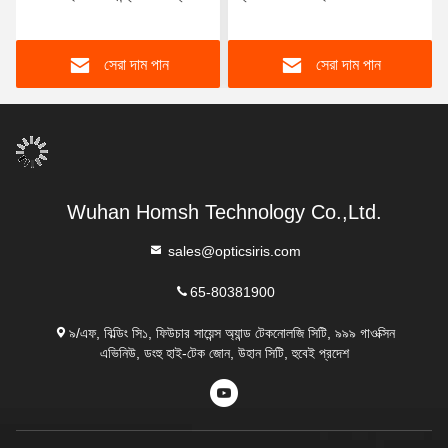
শক্তি খরচ
PhaseIris HWTM ইন্টিগ্রেটেড
রেজিস্ট্রেশন
সেরা দাম পান
সেরা দাম পান
Wuhan Homsh Technology Co.,Ltd.
sales@opticsiris.com
65-80381900
৯/এফ, বিল্ডিং সি১, ফিউচার সায়েন্স অ্যান্ড টেকনোলজি সিটি, ৯৯৯ গাওক্সিন
এভিনিউ, ডংহু হাই-টেক জোন, উহান সিটি, হুবেই প্রদেশ