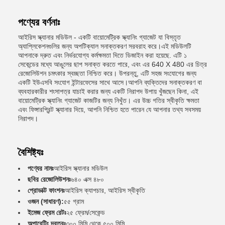
পণ্যের বর্ণনাঃ
আইরিস স্ক্যানার মডিউল - একটি বায়োমেট্রিক স্ক্যানিং গ্যাজেট যা বিস্তৃত
অ্যাপ্লিকেশনগুলির জন্য অপটিক্যাল সনাক্তকরণ সরবরাহ করে।এই মডিউলটি
আপনাকে দ্রুত এবং নির্ভরযোগ্য কর্মক্ষমতা দিতে ডিজাইন করা হয়েছে. এটি ১
সেকেন্ডের মধ্যে আঙুলের ছাপ সনাক্ত করতে পারে, এবং এর 640 X 480 এর চিত্র
রেজোলিউশন চমৎকার স্বচ্ছতা নিশ্চিত করে। উপরন্তু, এটি সহজ সংযোগের জন্য
একটি ইউএসবি সংযোগ ইন্টারফেসের সাথে আসে।আপনি ব্যক্তিদের সনাক্তকরণ বা
ব্যবহারকারীর শংসাপত্র যাচাই করার জন্য একটি নিরাপদ উপায় খুঁজছেন কিনা, এই
বায়োমেট্রিক স্ক্যানিং গ্যাজেট কাজটির জন্য নিখুঁত। এর উচ্চ গতির স্বীকৃতি ক্ষমতা
এবং ফিঙ্গারপ্রিন্ট স্ক্যানার দিয়ে, আপনি নিশ্চিত হতে পারেন যে আপনার তথ্য সবসময়
নিরাপদ।
বৈশিষ্ট্যঃ
পণ্যের নামঃ
আইরিস স্ক্যানার মডিউল
ছবির রেজোলিউশনঃ
৬৪০ এক্স ৪৮০
প্রোডাক্ট ফাংশনঃ
আইরিস ক্যাপচার, আইরিস স্বীকৃতি
ওজন (সাধারণ):
৫৫ গ্রাম
ইমেজ ফ্রেম রেটঃ
২৫ ফ্রেম/সেকেন্ড
অপারেটিং দূরত্বঃ
৩০০ মিমি থেকে ৫০০ মিমি