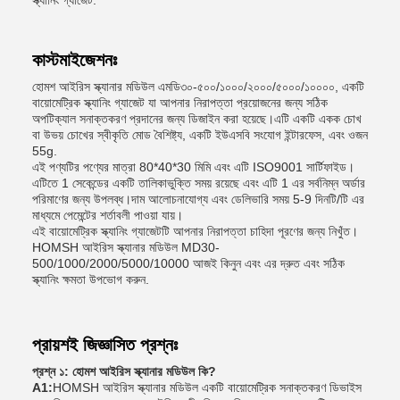
স্ক্যানিং গ্যাজেট.
কাস্টমাইজেশনঃ
হোমশ আইরিস স্ক্যানার মডিউল এমডি৩০-৫০০/১০০০/২০০০/৫০০০/১০০০০, একটি
বায়োমেট্রিক স্ক্যানিং গ্যাজেট যা আপনার নিরাপত্তা প্রয়োজনের জন্য সঠিক
অপটিক্যাল সনাক্তকরণ প্রদানের জন্য ডিজাইন করা হয়েছে।এটি একটি একক চোখ
বা উভয় চোখের স্বীকৃতি মোড বৈশিষ্ট্য, একটি ইউএসবি সংযোগ ইন্টারফেস, এবং ওজন
55g.
এই পণ্যটির পণ্যের মাত্রা 80*40*30 মিমি এবং এটি ISO9001 সার্টিফাইড।
এটিতে 1 সেকেন্ডের একটি তালিকাভুক্তি সময় রয়েছে এবং এটি 1 এর সর্বনিম্ন অর্ডার
পরিমাণের জন্য উপলব্ধ।দাম আলোচনাযোগ্য এবং ডেলিভারি সময় 5-9 দিনটি/টি এর
মাধ্যমে পেমেন্টের শর্তাবলী পাওয়া যায়।
এই বায়োমেট্রিক স্ক্যানিং গ্যাজেটটি আপনার নিরাপত্তা চাহিদা পূরণের জন্য নিখুঁত।
HOMSH আইরিস স্ক্যানার মডিউল MD30-
500/1000/2000/5000/10000 আজই কিনুন এবং এর দ্রুত এবং সঠিক
স্ক্যানিং ক্ষমতা উপভোগ করুন.
প্রায়শই জিজ্ঞাসিত প্রশ্নঃ
প্রশ্ন ১: হোমশ আইরিস স্ক্যানার মডিউল কি?
A1:
HOMSH আইরিস স্ক্যানার মডিউল একটি বায়োমেট্রিক সনাক্তকরণ ডিভাইস