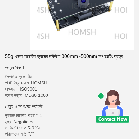
55g ওজন আইরিস স্ক্যানার মডিউল 300mm~500mm অপারেটিং দূরত্ব
পণ্যের বিবরণ
উৎপত্তি স্থল: চীন
পরিচিতিমুলক নাম: HOMSH
সাক্ষ্যদান: ISO9001
মডেল নম্বার: MD30-1000
পেমেন্ট ও শিপিংয়ের শর্তাবলী
ন্যূনতম চাহিদার পরিমাণ: 1
মূল্য: Negotiated
ডেলিভারি সময়: 5-9 দিন
পরিশোধের শর্ত: টি/টি