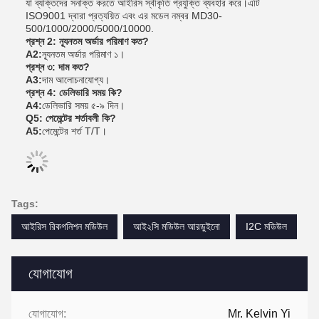
যা ব্যক্তিদের সনাক্ত করতে আইরিস স্বীকৃতি প্রযুক্তি ব্যবহার করে।এটি
ISO9001 দ্বারা প্রত্যয়িত এবং এর মডেল নম্বর MD30-
500/1000/2000/5000/10000.
প্রশ্ন 2: ন্যূনতম অর্ডার পরিমাণ কত?
A2:
ন্যূনতম অর্ডার পরিমাণ ১।
প্রশ্ন ৩: দাম কত?
A3:
দাম আলোচনাযোগ্য।
প্রশ্ন 4: ডেলিভারি সময় কি?
A4:
ডেলিভারি সময় ৫-৯ দিন।
Q5: পেমেন্টের শর্তাবলী কি?
A5:
পেমেন্টের শর্ত T/T।
Tags:
আইরিস রিকগনিশন মডিউল
আই২সি মডিউল আরডুইনো
I2C মডিউল
যোগাযোগ
যোগাযোগ:
Mr. Kelvin Yi