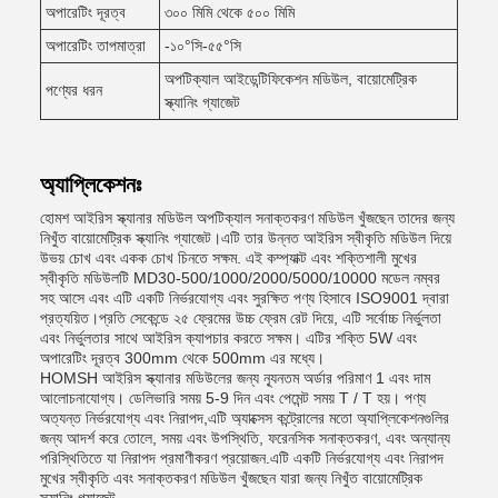
অপারেটিং দূরত্ব
৩০০ মিমি থেকে ৫০০ মিমি
অপারেটিং তাপমাত্রা
-১০°সি-৫৫°সি
অপটিক্যাল আইডেন্টিফিকেশন মডিউল, বায়োমেট্রিক
পণ্যের ধরন
স্ক্যানিং গ্যাজেট
অ্যাপ্লিকেশনঃ
হোমশ আইরিস স্ক্যানার মডিউল অপটিক্যাল সনাক্তকরণ মডিউল খুঁজছেন তাদের জন্য
নিখুঁত বায়োমেট্রিক স্ক্যানিং গ্যাজেট।এটি তার উন্নত আইরিস স্বীকৃতি মডিউল দিয়ে
উভয় চোখ এবং একক চোখ চিনতে সক্ষম. এই কম্প্যাক্ট এবং শক্তিশালী মুখের
স্বীকৃতি মডিউলটি MD30-500/1000/2000/5000/10000 মডেল নম্বর
সহ আসে এবং এটি একটি নির্ভরযোগ্য এবং সুরক্ষিত পণ্য হিসাবে ISO9001 দ্বারা
প্রত্যয়িত।প্রতি সেকেন্ডে ২৫ ফ্রেমের উচ্চ ফ্রেম রেট দিয়ে, এটি সর্বোচ্চ নির্ভুলতা
এবং নির্ভুলতার সাথে আইরিস ক্যাপচার করতে সক্ষম। এটির শক্তি 5W এবং
অপারেটিং দূরত্ব 300mm থেকে 500mm এর মধ্যে।
HOMSH আইরিস স্ক্যানার মডিউলের জন্য ন্যূনতম অর্ডার পরিমাণ 1 এবং দাম
আলোচনাযোগ্য। ডেলিভারি সময় 5-9 দিন এবং পেমেন্ট সময় T / T হয়। পণ্য
অত্যন্ত নির্ভরযোগ্য এবং নিরাপদ,এটি অ্যাক্সেস কন্ট্রোলের মতো অ্যাপ্লিকেশনগুলির
জন্য আদর্শ করে তোলে, সময় এবং উপস্থিতি, ফরেনসিক সনাক্তকরণ, এবং অন্যান্য
পরিস্থিতিতে যা নিরাপদ প্রমাণীকরণ প্রয়োজন.এটি একটি নির্ভরযোগ্য এবং নিরাপদ
মুখের স্বীকৃতি এবং সনাক্তকরণ মডিউল খুঁজছেন যারা জন্য নিখুঁত বায়োমেট্রিক