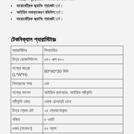
বায়োমেট্রিক স্ক্যানিং গ্যাজেট:
হ্যাঁ।
আইরিস সনাক্তকরণ মডিউল:
হ্যাঁ।
বায়োমেট্রিক স্ক্যানিং গ্যাজেট:
হ্যাঁ।
টেকনিক্যাল প্যারামিটারঃ
প্যারামিটার
বিস্তারিত
চিত্র রেজোলিউশন
৬৪০ এক্স ৪৮০
পণ্যের মাত্রা
80*40*30 মিমি
(L*W*H)
নিবন্ধনের সময়
এক
পণ্যের ফাংশন
আইরিস ক্যাপচার, আইরিস স্বীকৃতি
স্বীকৃতি মোড
একক চোখ/দুই চোখ
চিত্র ফ্রেম রেট
২৫ ফ্রেম/সেকেন্ড
শক্তি
৫ ওয়াট
ওজন (সাধারণ)
৫৫ গ্রাম