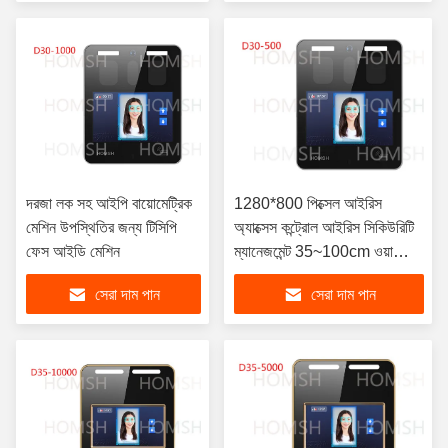
দরজা লক সহ আইপি বায়োমেট্রিক
1280*800 পিক্সেল আইরিস
মেশিন উপস্থিতির জন্য টিসিপি
অ্যাক্সেস কন্ট্রোল আইরিস সিকিউরিটি
ফেস আইডি মেশিন
ম্যানেজমেন্ট 35~100cm ওয়ার্কিং
দূরত্ব
সেরা দাম পান
সেরা দাম পান